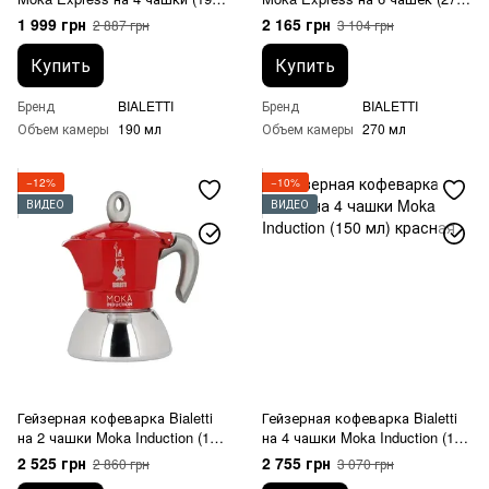
мл)
мл)
1 999 грн
2 165 грн
2 887 грн
3 104 грн
Купить
Купить
Бренд
BIALETTI
Бренд
BIALETTI
Объем камеры
190 мл
Объем камеры
270 мл
−12%
−10%
ВИДЕО
ВИДЕО
Гейзерная кофеварка Bialetti
Гейзерная кофеварка Bialetti
на 2 чашки Moka Induction (100
на 4 чашки Moka Induction (150
мл) красная
мл) красная
2 525 грн
2 755 грн
2 860 грн
3 070 грн