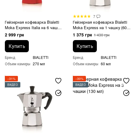
7
Гейзерная кофеварка Bialetti
Гейзерная кофеварка Bialetti
Moka Express Italia на 6 чашек
Moka Express на 1 чашку (60
цветная (270 мл)
мл)
2 999 грн
1 375 грн
1 430 грн
Купить
Купить
Бренд
BIALETTI
Бренд
BIALETTI
Объем камеры
270 мл
Объем камеры
60 мл
−31%
−30%
ВИДЕО
ВИДЕО