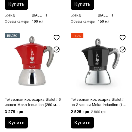
Купить
Купить
Бренд
BIALETTI
Бренд
BIALETTI
Объем камеры
100 мл
Объем камеры
150 мл
ВИДЕО
−12%
Гейзерная кофеварка Bialetti 6
Гейзерная кофеварка Bialetti
чашек Moka Induction (280 мл)
на 2 чашки Moka Induction (100
красная
мл) черная
3 279 грн
2 525 грн
2 860 грн
Купить
Купить