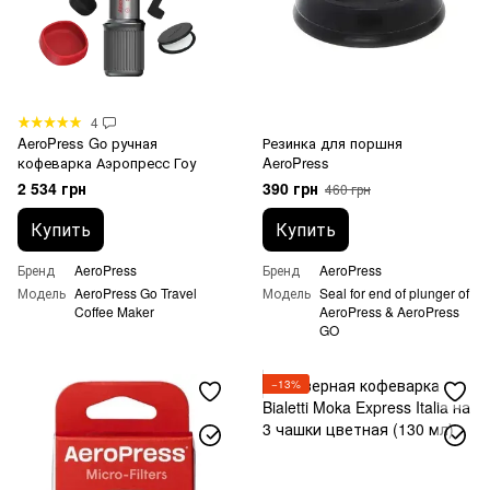
4
AeroPress Go ручная
Резинка для поршня
кофеварка Аэропресс Гоу
AeroPress
2 534 грн
390 грн
460 грн
Купить
Купить
Бренд
AeroPress
Бренд
AeroPress
Модель
AeroPress Go Travel
Модель
Seal for end of plunger of
Coffee Maker
AeroPress & AeroPress
GO
−13%