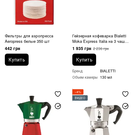
Фильтры для аэропресса
Гейзерная кофеварка Bialetti
Aeropress белые 350 шт
Moka Express Italia на 3 чашки
цветная (130 мл)
442 грн
1 935 грн
2 236 грн
Купить
Купить
Бренд
BIALETTI
Объем камеры
130 мл
−4%
ВИДЕО