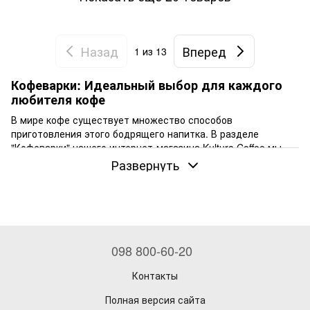
Назад
Вперед
1
из 13
Кофеварки: Идеальный выбор для каждого
любителя кофе
В мире кофе существует множество способов
приготовления этого бодрящего напитка. В разделе
"Кофеварки" нашего интернет-магазина Kultura Coffee мы
предлагаем разнообразие кофеварок, которые подойдут как
Развернуть
для начинающих, так и для опытных кофеманов. Здесь вы
найдете аэропресс, турку, гейзерную кофеварку и френч-
пресс. Давайте подробнее рассмотрим каждую из этих
категорий.
Аэропресс
: Быстро и легко
098 800-60-20
Аэропресс - это инновационный метод приготовления кофе,
который завоевал популярность благодаря своей простоте
Контакты
и скорости. Этот компактный прибор позволяет
Полная версия сайта
приготовить насыщенный и ароматный кофе всего за