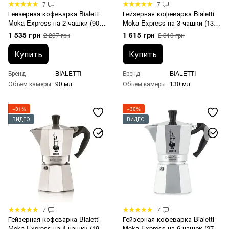
7
7
Гейзерная кофеварка Bialetti
Гейзерная кофеварка Bialetti
Moka Express на 2 чашки (90
Moka Express на 3 чашки (130
мл)
мл)
1 535 грн
1 615 грн
2 237 грн
2 310 грн
Купить
Купить
Бренд
BIALETTI
Бренд
BIALETTI
Объем камеры
90 мл
Объем камеры
130 мл
−31%
−30%
ВИДЕО
ВИДЕО
7
7
Гейзерная кофеварка Bialetti
Гейзерная кофеварка Bialetti
Moka Express на 4 чашки (190
Moka Express на 6 чашек (270