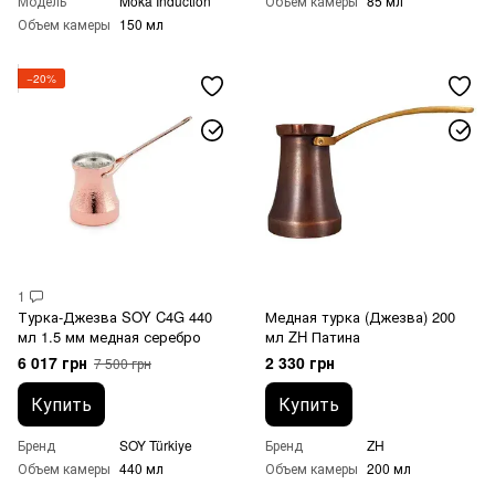
Модель
Moka Induction
Объем камеры
85 мл
Объем камеры
150 мл
−20%
1
Турка-Джезва SOY C4G 440
Медная турка (Джезва) 200
мл 1.5 мм медная серебро
мл ZH Патина
6 017 грн
2 330 грн
7 500 грн
Купить
Купить
Бренд
SOY Türkiye
Бренд
ZH
Объем камеры
440 мл
Объем камеры
200 мл