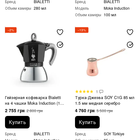
Бренд
BIALETTI
Бренд
BIALETTI
Объем камеры
280 мл
Модель
Moka Induction
Объем камеры
100 мл
−2%
−13%
1
Гейзерная кофеварка Bialetti
Турка-Джезва SOY C1G 85 мл
на 4 чашки Moka Induction (150
1.5 мм медная серебро
мл) черная
2 755 грн
4 760 грн
2 800 грн
5 500 грн
Купить
Купить
Бренд
BIALETTI
Бренд
SOY Türkiye