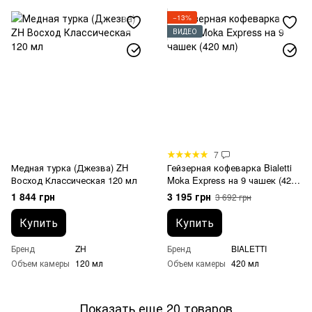
−13%
ВИДЕО
7
Медная турка (Джезва) ZH
Гейзерная кофеварка Bialetti
Восход Классическая 120 мл
Moka Express на 9 чашек (420
мл)
1 844 грн
3 195 грн
3 692 грн
Купить
Купить
Бренд
ZH
Бренд
BIALETTI
Объем камеры
120 мл
Объем камеры
420 мл
Показать еще 20 товаров