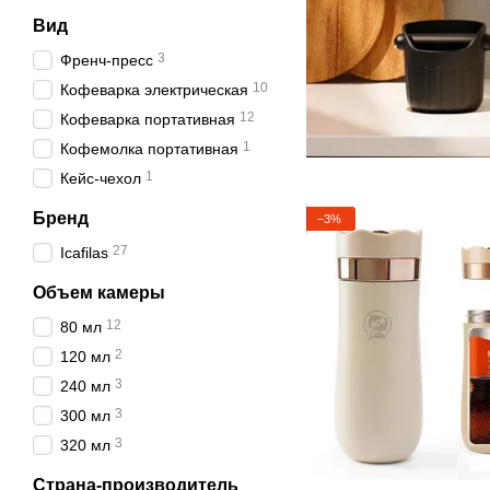
Вид
3
Френч-пресс
10
Кофеварка электрическая
12
Кофеварка портативная
1
Кофемолка портативная
1
Кейс-чехол
Бренд
−3%
27
Icafilas
Объем камеры
12
80 мл
2
120 мл
3
240 мл
3
300 мл
3
320 мл
Страна-производитель