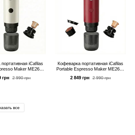
портативная iCafilas
Кофеварка портативная iCafilas
spresso Maker ME2604
Portable Espresso Maker ME2604
Белая
Красная
9 грн
2 849 грн
2 990 грн
2 990 грн
казать все