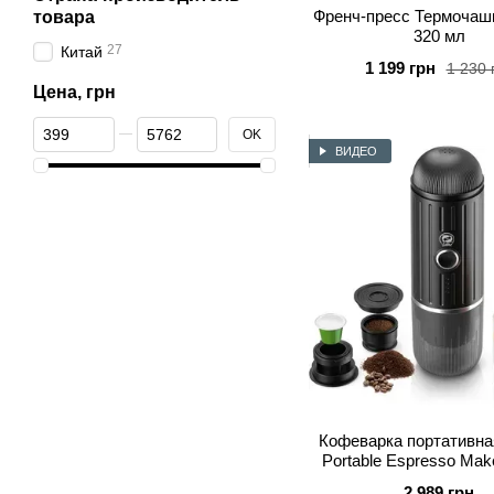
Френч-пресс Термочашка
товара
320 мл
27
Китай
1 199 грн
1 230 
Цена, грн
От Цена, грн
До Цена, грн
OK
ВИДЕО
Кофеварка портативная
Portable Espresso Mak
2 989 грн