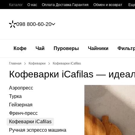
Перейти к основному контенту
Каталог
О нас
Оплата Доставка Гарантия
Обмен и возврат
Ещ
098 800-60-20
Кофе
Чай
Пуроверы
Чайники
Фильт
Главная
Кофеварки
Кофеварки iCafilas
Кофеварки iCafilas — идеа
Аэропресс
Турка
Гейзерная
Френч-пресс
Кофеварки iCafilas
Ручная эспрессо машина