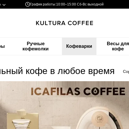
График работы:
10:00–15:00 Сб-Вс выходной
е
Ручные
Весы дл
ры
Кофеварки
кофемолки
кофе
льный кофе в любое время
Со