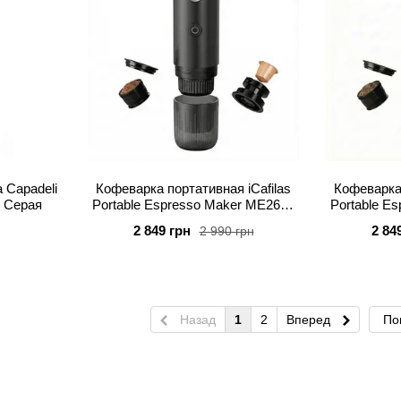
 Capadeli
Кофеварка портативная iCafilas
Кофеварка 
1 Серая
Portable Espresso Maker ME2604
Portable E
Черная
2 849 грн
2 84
2 990 грн
Назад
1
2
Вперед
По