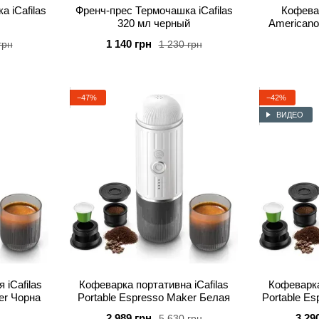
 iCafilas
Френч-прес Термочашка iCafilas
Кофевар
320 мл черный
Americano
1 140 грн
грн
1 230 грн
−47%
−42%
ВИДЕО
 iCafilas
Кофеварка портативна iCafilas
Кофеварка
er Чорна
Portable Espresso Maker Белая
Portable E
2 989 грн
3 29
5 630 грн