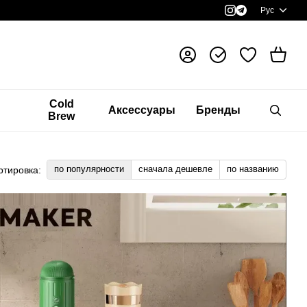
Рус
я
Cold
Аксессуары
Бренды
Brew
по популярности
сначала дешевле
по названию
ртировка: