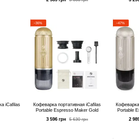
−36%
−47%
 iCafilas
Кофеварка портативная iCafilas
Кофеварка 
Portable Espresso Maker Gold
Portable E
3 596 грн
2 98
5 630 грн