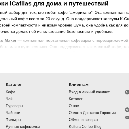
ки iCafilas для дома и путешествий
ый выбор для тех, кто любит кофе "американо". Эта компактная 
деальный кофе всего за 20 секунд. Она поддерживает капсулы K-C
своей компактности и низкому уровню шума, она удобна как для до
 очистки делают её использование безопасным и удобным.
sso Maker
— компактная портативная кофеварка с перезаряжаемой 
работе или в путешествиях. Она поддерживает как молотый кофе, т
слаждаться кофе без лишних хлопот. Прочный корпус и компактны
as
в нашем интернет-магазине и наслаждайтесь свежим кофе в люб
Каталог
Клиентам
еварки iCafilas Mini Q?
ает мощный насос на 19 бар, тихую работу и возможность использов
Кофе
Вход в личный кабинет
кофе делают её отличным выбором для дома и офиса.
Чай
Каталог
Пуроверы
О нас
iCafilas Portable Espresso Maker?
Чайники
Оплата Доставка Гарантия
able Espresso Maker имеет встроенную перезаряжаемую батарею, ко
авления. Она идеальна для использования в дороге или в путешес
Фильтры
Обмен и возврат
Ручные кофемолки
Kultura Coffee Blog
 молотый кофе в iCafilas?