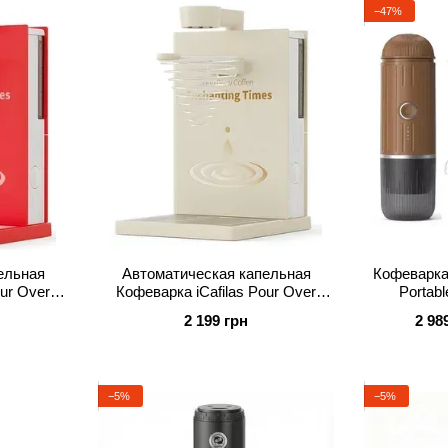
−47%
ельная
Автоматическая капельная
Кофеварка 
ur Over
Кофеварка iCafilas Pour Over
Portab
л Red
Coffee Maker 300 мл Apricot
2 199 грн
2 98
−5%
−5%