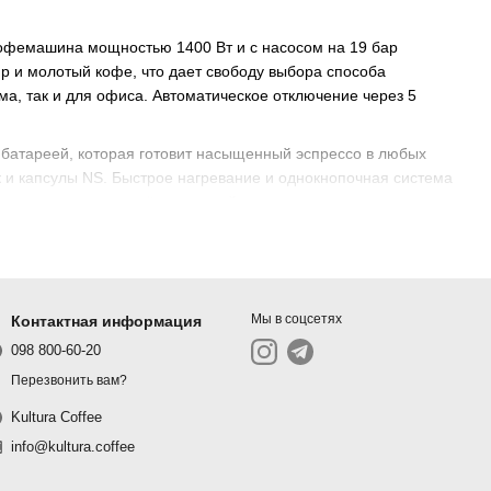
кофемашина мощностью 1400 Вт и с насосом на 19 бар
up и молотый кофе, что дает свободу выбора способа
ма, так и для офиса. Автоматическое отключение через 5
батареей, которая готовит насыщенный эспрессо в любых
ак и капсулы NS. Быстрое нагревание и однокнопочная система
е размеры делают её идеальной для кемпинга или прогулок.
ое время и в любом месте!
Мы в соцсетях
Контактная информация
ать как капсулы, так и молотый кофе. Компактный размер и
098 800-60-20
Перезвонить вам?
Kultura Coffee
торая позволяет приготовить до 60 мл эспрессо без
info@kultura.coffee
твиях.