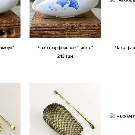
амбук"
Чахэ фарфоровое "Гинкго"
Чахэ фар
243 грн