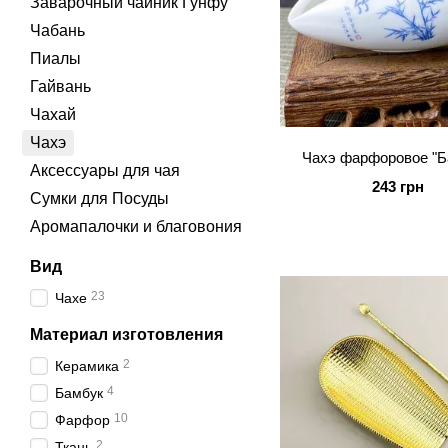
Заварочный чайник Гунфу
Чабань
Пиалы
Гайвань
Чахай
Чахэ
Чахэ фарфоровое "Б
Аксессуары для чая
243 грн
Сумки для Посуды
Аромапалочки и благовония
Вид
23
Чахе
Материал изготовления
2
Керамика
4
Бамбук
10
Фарфор
2
Ткань