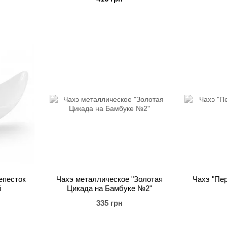
епесток
Чахэ металлическое "Золотая
Чахэ "Пе
й
Цикада на Бамбуке №2"
335 грн