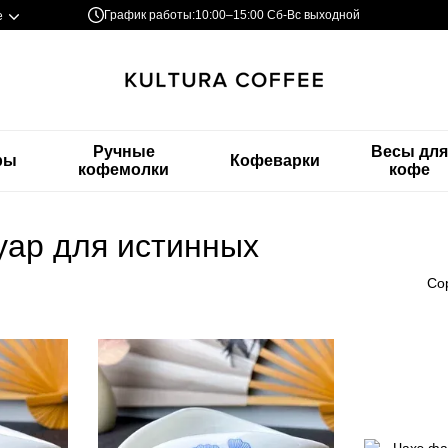
График работы:
10:00–15:00 Сб-Вс выходной
е
Ручные
Весы дл
ры
Кофеварки
кофемолки
кофе
уар для истинных
Со