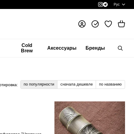
Рус
я
Cold
Аксессуары
Бренды
Brew
по популярности
сначала дешевле
по названию
ртировка: