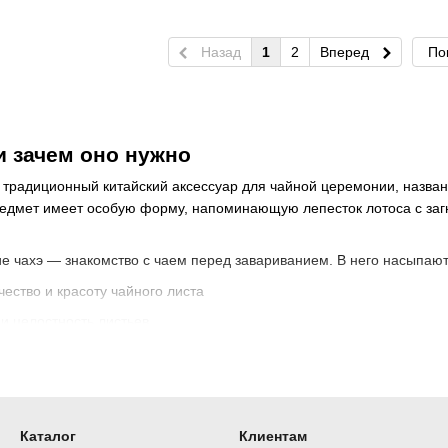
Назад
1
2
Вперед
По
 и зачем оно нужно
 традиционный китайский аксессуар для чайной церемонии, назван
редмет имеет особую форму, напоминающую лепесток лотоса с заг
 чахэ — знакомство с чаем перед завариванием. В него насыпают 
чество и красоту чайного листа
и целостность листьев
м сухого чая
тативный процесс чаепития
ния чахэ
Каталог
Клиентам
нями в древний Китай. Согласно легенде, когда мудрец Шэнь-Нун о