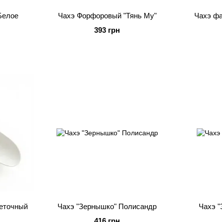
Белое
Чахэ Форфоровый "Тянь Му"
Чахэ ф
393 грн
еточный
Чахэ "Зернышко" Полисандр
Чахэ "
416 грн