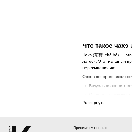
Что такое чахэ
Чахэ (茶荷, chá hé) — это
лотос». Этот изящный п
пересыпания чая.
Основное предназначение
Визуально оценить ка
Определить свежесть 
Развернуть
Насладиться аромато
Настроиться на меди
История происхожде
Принимаем к оплате
История чахэ уходит кор