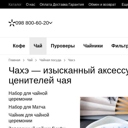
Перейти к основному контенту
Каталог
О нас
Оплата Доставка Гарантия
Обмен и возврат
Ещ
098 800-60-20
Кофе
Чай
Пуроверы
Чайники
Фильт
Главная
Чай
Чайная посуда
Чахэ
Чахэ — изысканный аксесс
ценителей чая
Набор для чайной
церемонии
Набор для Матча
Чайник для чайной
церемонии