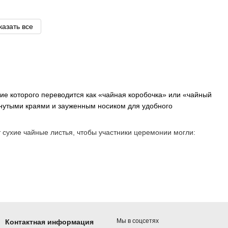
казать все
ие которого переводится как «чайная коробочка» или «чайный
нутыми краями и зауженным носиком для удобного
сухие чайные листья, чтобы участники церемонии могли:
Мы в соцсетях
Контактная информация
ткрыл людям чай, появилась традиция подносить его