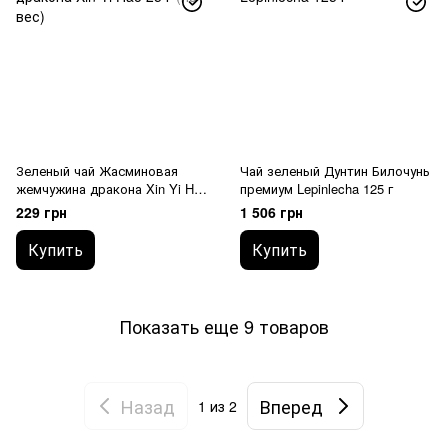
Зеленый чай Жасминовая
Чай зеленый Дунтин Билочунь
жемчужина дракона Xin Yi Hao
премиум Lepinlecha 125 г
25 г (на вес)
229 грн
1 506 грн
Купить
Купить
Показать еще 9 товаров
Назад
Вперед
1
из 2