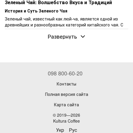
Зеленый Чай: Волшебство Вкуса и Традиций
История и Суть Зеленого Чая
Зеленый чай, известный как люй-ча, является одной из
древнейших и разнообразных категорий китайского чая. С
династии Мин, этот чай переносит вас в мир, где каждый
Развернуть
лист сохраняет "дыхание жизни", преобразуясь из
традиционных прессованных форм в изящные зеленые
чаинки. На нашем сайте вы найдете элитные сорта этого
напитка, известные своей многовековой историей и
Императорским наследием.
Зеленый Чай: Праздник Вкуса и Здоровья
098 800-60-20
Зеленый чай – это не только удовольствие для вкусовых
рецепторов, но и настоящий эликсир здоровья. Он
Контакты
обеспечивает организм всеми необходимыми витаминами,
тонизирует, способствует ясному мышлению и
Полная версия сайта
предотвращает множество заболеваний. Предлагаемый
Карта сайта
нами чай производится вручную в исторических местах и
заслуживает особого внимания ценителей.
© 2019—2026
Разнообразие и Культура Зеленого Чая
Kultura Coffee
Зеленый чай выращивается во многих провинциях Китая, и
Укр
Рус