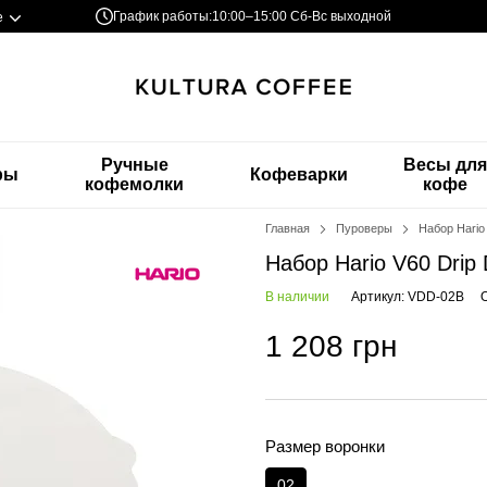
График работы:
10:00–15:00 Сб-Вс выходной
е
Ручные
Весы дл
ры
Кофеварки
кофемолки
кофе
Главная
Пуроверы
Набор Hario 
Набор Hario V60 Drip 
В наличии
Артикул: VDD-02B
1 208 грн
Размер воронки
02