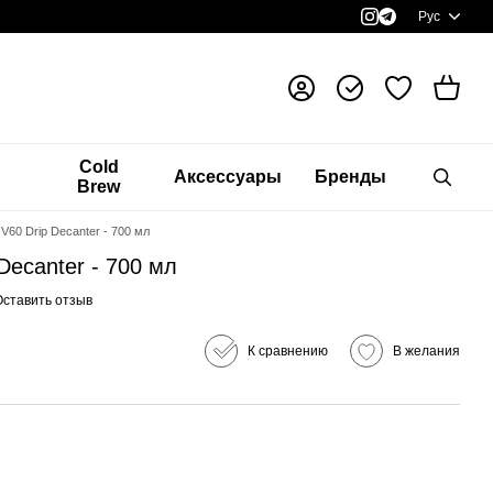
Рус
я
Cold
Аксессуары
Бренды
Brew
V60 Drip Decanter - 700 мл
Decanter - 700 мл
Оставить отзыв
К сравнению
В желания