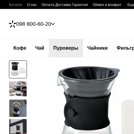
Перейти к основному контенту
Каталог
О нас
Оплата Доставка Гарантия
Обмен и возврат
Ещ
098 800-60-20
Кофе
Чай
Пуроверы
Чайники
Фильт