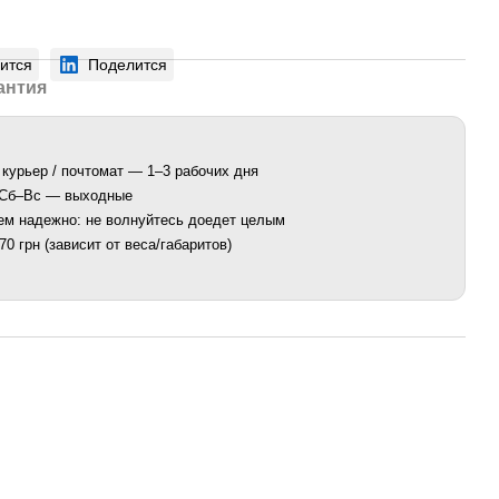
ится
Поделится
антия
 курьер / почтомат — 1–3 рабочих дня
. Сб–Вс — выходные
ем надежно: не волнуйтесь доедет целым
0 грн (зависит от веса/габаритов)