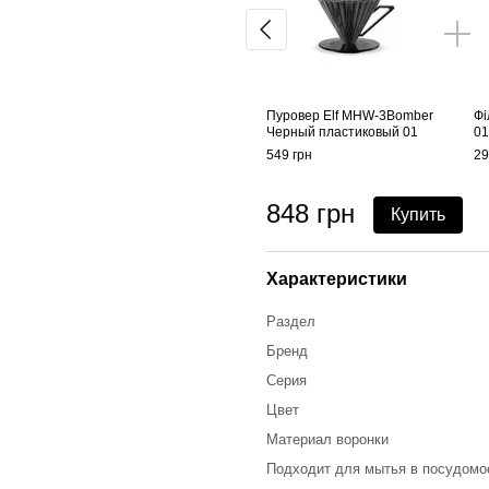
Пуровер Elf MHW-3Bomber
Фі
Черный пластиковый 01
01
549 грн
29
848 грн
Купить
Характеристики
Раздел
Бренд
Серия
Цвет
Материал воронки
Подходит для мытья в посудомо