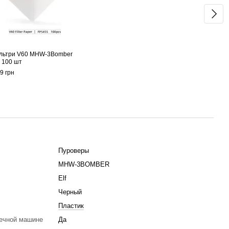
льтри V60 MHW-3Bomber
Пуро
 100 шт
Черн
9 грн
549 г
84
Пуроверы
MHW-3BOMBER
Elf
Черный
Пластик
ечной машине
Да