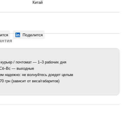
Китай
ится
Поделится
антия
 курьер / почтомат — 1–3 рабочих дня
. Сб–Вс — выходные
ем надежно: не волнуйтесь доедет целым
0 грн (зависит от веса/габаритов)