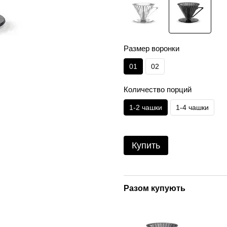
Размер воронки
01
02
Количество порций
1-2 чашки
1-4 чашки
Купить
Разом купують