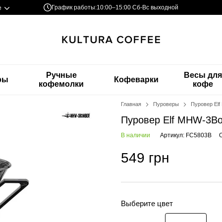
График работы:
10:00–15:00 Сб-Вс выходной
е
Ручные
Весы дл
ры
Кофеварки
кофемолки
кофе
Главная
Пуроверы
Пуровер El
Пуровер Elf MHW-3Bo
В наличии
Артикул: FC5803B
549 грн
Выберите цвет