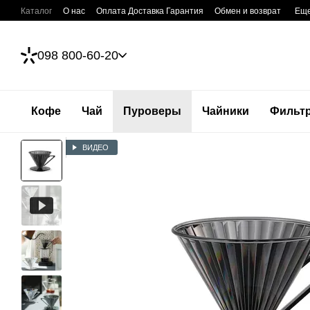
Перейти к основному контенту
Каталог
О нас
Оплата Доставка Гарантия
Обмен и возврат
Ещ
098 800-60-20
Кофе
Чай
Пуроверы
Чайники
Фильт
ВИДЕО