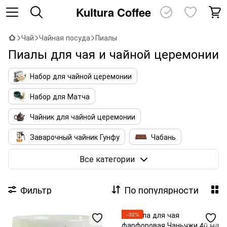
Kultura Coffee
Чай
Чайная посуда
Пиалы
Пиалы для чая и чайной церемонии
Набор для чайной церемонии
Набор для Матча
Чайник для чайной церемонии
Заварочный чайник Гунфу
Чабань
Пиалы
Гайвань
Чахай
Чахэ
Все категории
Аксессуары для чая
Сумки для Посуды
Фильтр
По популярности
Аромапалочки и благовония
−32%