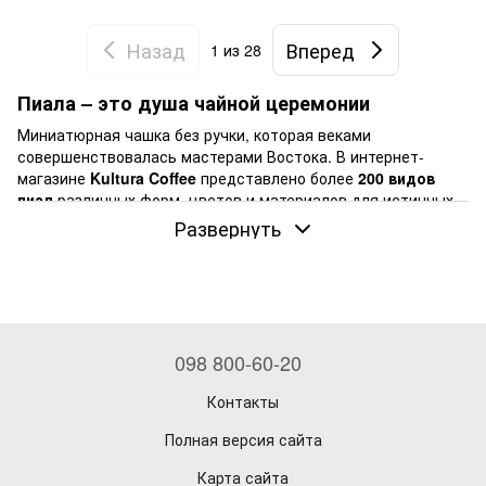
Назад
Вперед
1
из 28
Пиала – это душа чайной церемонии
Миниатюрная чашка без ручки, которая веками
совершенствовалась мастерами Востока. В интернет-
магазине
Kultura Coffee
представлено более
200 видов
пиал
различных форм, цветов и материалов для истинных
ценителей чайной культуры в Украине.
Развернуть
Почему пиала незаменима в чайной церемонии
Пиалы для чая
кардинально отличаются от привычных
европейских чашек. Их уникальная конструкция создана
для
осознанного чаепития
: небольшой объем заставляет
пить маленькими глотками, полностью раскрывая вкус и
098 800-60-20
аромат настоя. Теплые стенки пиалы согревают ладони,
создавая особую атмосферу умиротворения и гармонии.
Контакты
Материалы изготовления пиал: выбираем правильно
Полная версия сайта
Глиняные пиалы
из
Цзяньшуй
сохраняют естественный
вкус чая благодаря пористой структуре материала.
Карта сайта