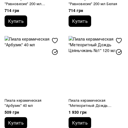
"Равновесие" 200 мл
"Равновесие" 200 мл Белая
Коричневая
714 грн
714 грн
Купить
Купить
Пиала керамическая
Пиала керамическая
"Арбузик" 40 мл
"Метеоритный Дождь
Цзяньчжань №1" 120 мл
509 грн
1 930 грн
Купить
Купить