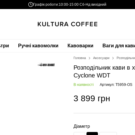
Графік роботи:
10:00-15:00 Сб-Нд вихідний
ьтри
Ручні кавомолки
Кавоварки
Ваги для кав
Головна
Аксесуари
Розподільн
Розподільник кави в
Cyclone WDT
В наявності
Артикул: T5959-OS
3 899 грн
Діаметр