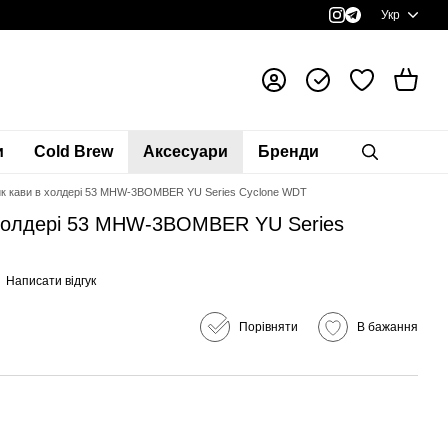
Укр
и
Cold Brew
Аксесуари
Бренди
ик кави в холдері 53 MHW-3BOMBER YU Series Cyclone WDT
 холдері 53 MHW-3BOMBER YU Series
Написати відгук
Порівняти
В бажання