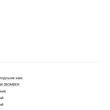
подільник кави
W-3BOMBER
рний
ай
ай