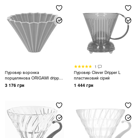
1
Пуровер воронка
Пуровер Clever Dripper L
порцелянова ORIGAMI dripper
пластиковий сірий
M Orange
3 176 грн
1 444 грн