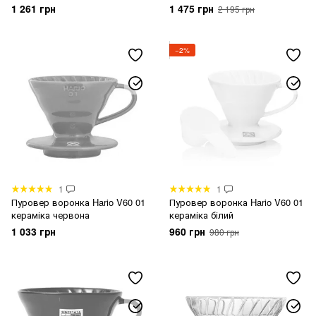
керамика
металевий
1 261 грн
1 475 грн
2 195 грн
−2%
1
1
Пуровер воронка Hario V60 01
Пуровер воронка Hario V60 01
кераміка червона
кераміка білий
1 033 грн
960 грн
980 грн