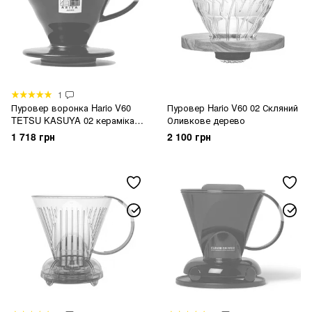
1
Пуровер воронка Hario V60
Пуровер Hario V60 02 Скляний
TETSU KASUYA 02 кераміка
Оливкове дерево
чорний
1 718 грн
2 100 грн