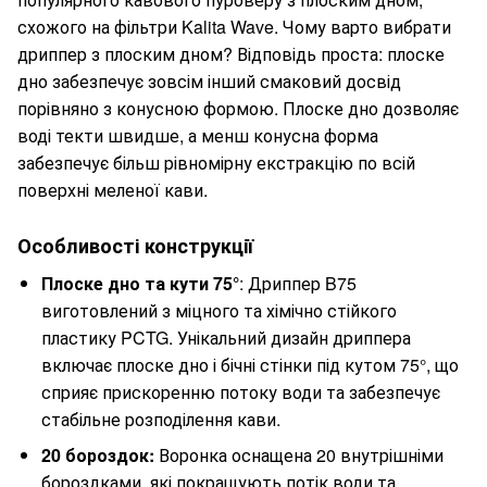
схожого на фільтри Kalita Wave. Чому варто вибрати
дриппер з плоским дном? Відповідь проста: плоске
дно забезпечує зовсім інший смаковий досвід
порівняно з конусною формою. Плоске дно дозволяє
воді текти швидше, а менш конусна форма
забезпечує більш рівномірну екстракцію по всій
поверхні меленої кави.
Особливості конструкції
Плоске дно та кути 75°
: Дриппер B75
виготовлений з міцного та хімічно стійкого
пластику PCTG. Унікальний дизайн дриппера
включає плоске дно і бічні стінки під кутом 75°, що
сприяє прискоренню потоку води та забезпечує
стабільне розподілення кави.
20 бороздок:
Воронка оснащена 20 внутрішніми
бороздками, які покращують потік води та