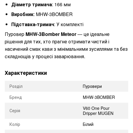
Діаметр тримача
: 166 мм
Виробник
: MHW-3BOMBER
Підставка-тримач
: У комплекті
Пуровер
MHW-3Bomber Meteor
— це ідеальне
рішення для тих, хто прагне отримати чистий і
насичений смак кави з мінімальними зусиллями та без
складнощів у процесі заварювання.
Характеристики
Розділ
Пуровери
Бренд
MHW-3BOMBER
V60 One Pour
Серія
Dripper MUGEN
Колір
Білий