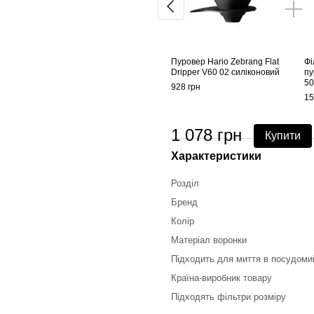
Пуровер Hario Zebrang Flat
Фі
Dripper V60 02 силіконовий
пу
50
928 грн
15
1 078 грн
Купити
Характеристики
Розділ
Бренд
Колір
Матеріал воронки
Підходить для миття в посудоми
Країна-виробник товару
Підходять фільтри розміру