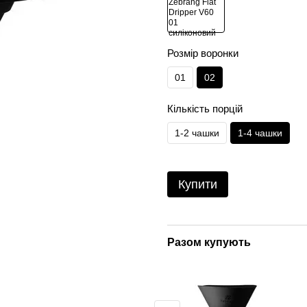
Розмір воронки
01
02
Кількість порцій
1-2 чашки
1-4 чашки
Купити
Разом купують