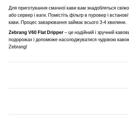
Для приготування смачної кави вам знадобляться свіжо
або сервер і ваги. Помістіть фільтр в пуровер і встанов
кави. Процес заварювання займає всього 3-4 хвилини.
Zebrang V60 Flat Dripper
– це надійний і зручний кавов
подорожах і допоможе насолоджуватися чудовою кавою у
Zebrang!