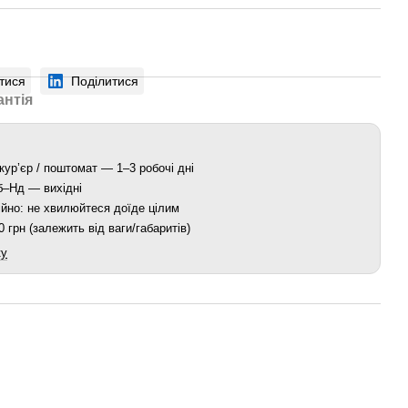
тися
Поділитися
антія
кур’єр / поштомат — 1–3 робочі дні
Сб–Нд — вихідні
йно: не хвилюйтеся доїде цілим
 грн (залежить від ваги/габаритів)
ку