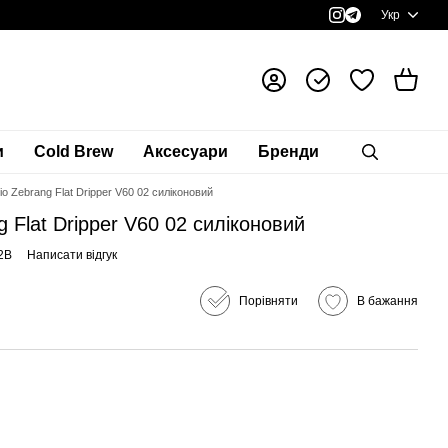
Укр
и
Cold Brew
Аксесуари
Бренди
o Zebrang Flat Dripper V60 02 силіконовий
 Flat Dripper V60 02 силіконовий
2B
Написати відгук
Порівняти
В бажання