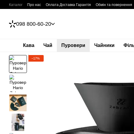
Перейти до основного контенту
Каталог
Про нас
Оплата Доставка Гарантія
Обмін та повернення
098 800-60-20
Кава
Чай
Пуровери
Чайники
Філ
−17%