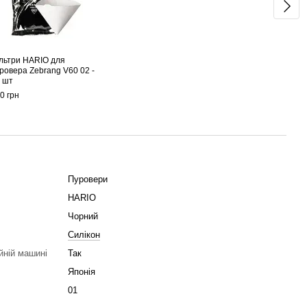
льтри HARIO для
Пуров
ровера Zebrang V60 02 -
Dripp
 шт
928 г
0 грн
1 
Пуровери
HARIO
Чорний
Силікон
йній машині
Так
Японія
01