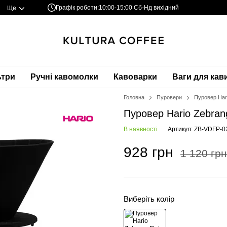
Графік роботи:
10:00-15:00 Сб-Нд вихідний
Ще
ьтри
Ручні кавомолки
Кавоварки
Ваги для кав
Головна
Пуровери
Пуровер Hari
Пуровер Hario Zebrang
В наявності
Артикул: ZB-VDFP-0
928 грн
1 120 грн
Виберіть колір