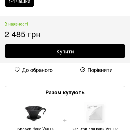
1-4 чашки
В наявності
2 485 грн
Купити
До обраного
Порівняти
Разом купують
Пуровер Hario V60 02
Фільтри для кави V60 02