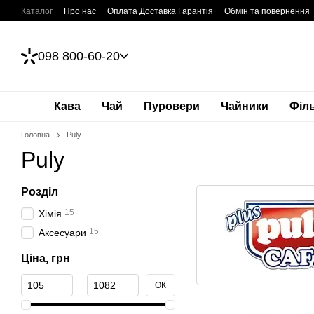
Перейти до основного контенту
Каталог
Про нас
Оплата Доставка Гарантія
Обмін та повернення
098 800-60-20
Кава
Чай
Пуровери
Чайники
Філ
Головна
Puly
Puly
Розділ
15
Хімія
15
Аксесуари
Ціна, грн
Від Ціна, грн
До Ціна, грн
ОК