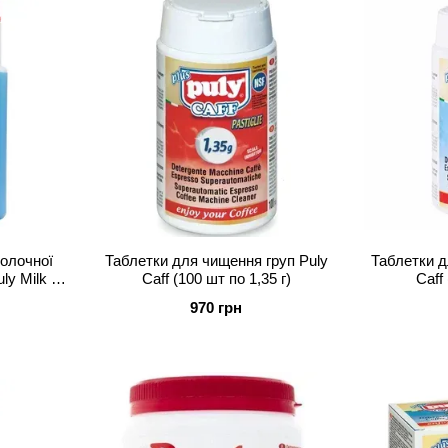
олочної
Таблетки для чищення груп Puly
Таблетки д
y Milk (1
Caff (100 шт по 1,35 г)
Caff 
970 грн