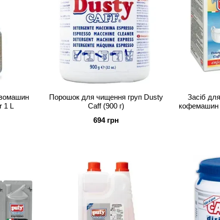
авомашин
Порошок для чищення груп Dusty
Засіб дл
r 1 L
Caff (900 г)
кофемашин P
694 грн