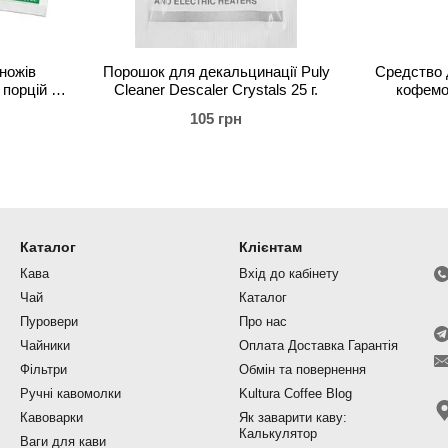
ножів
Порошок для декальцинації Puly
Средство 
 порцій по
Cleaner Descaler Crystals 25 г.
кофемо
HOP
105 грн
Каталог
Клієнтам
Кава
Вхід до кабінету
Чай
Каталог
Пуровери
Про нас
Чайники
Оплата Доставка Гарантія
Фільтри
Обмін та повернення
Ручні кавомолки
Kultura Coffee Blog
Кавоварки
Як заварити каву:
Калькулятор
Ваги для кави