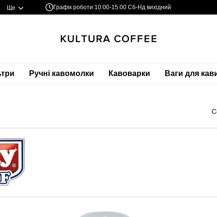
Графік роботи:
10:00-15:00 Сб-Нд вихідний
Ще
ьтри
Ручні кавомолки
Кавоварки
Ваги для кав
С