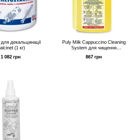
для декальцинації
Puly Milk Cappuccino Cleaning
alcinet (1 кг)
System для чищення
автоматичних кавомашин
1 082 грн
867 грн