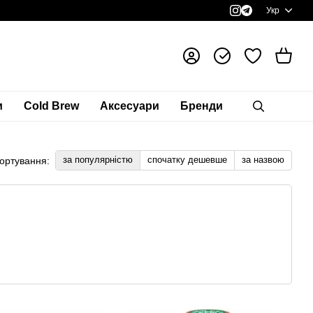
Укр
и
Cold Brew
Аксесуари
Бренди
за популярністю
спочатку дешевше
за назвою
ортування: