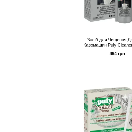
Засіб для Чищення Д
Кавомашин Puly Cleaner
Crystals (2х125
494 грн