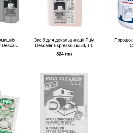
омашніх
Засіб для декальцинації Puly
Порошок 
 Descaler
Descaler Espresso Liquid, 1 L
С
)
824 грн