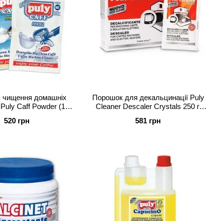
я чищення домашніх
Порошок для декальцинації Puly
uly Caff Powder (10 x
Cleaner Descaler Crystals 250 г.
20 грам)
(10х30)
520 грн
581 грн