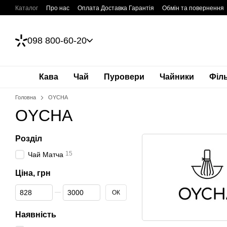
Перейти до основного контенту
Каталог
Про нас
Оплата Доставка Гарантія
Обмін та повернення
Kultura Coffee Blog
Як заварити каву: Калькулятор
Контакти
Умови використання
Публічний договір (Оферта)
098 800-60-20
Кава
Чай
Пуровери
Чайники
Філ
Головна
OYCHA
OYCHA
Розділ
15
Чай Матча
Ціна, грн
Від Ціна, грн
До Ціна, грн
ОК
Наявність