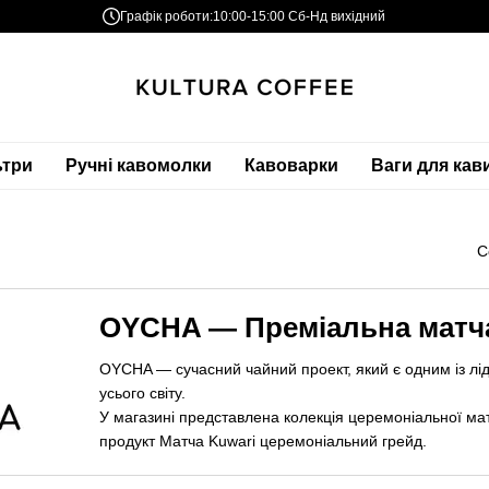
Графік роботи:
10:00-15:00 Сб-Нд вихідний
ьтри
Ручні кавомолки
Кавоварки
Ваги для кав
С
OYCHA — Преміальна матч
OYCHA — сучасний чайний проект, який є одним із ліде
усього світу.
У магазині представлена колекція церемоніальної ма
продукт Матча Kuwari церемоніальний грейд.
Професійне пакування в металеві баночки з насичен