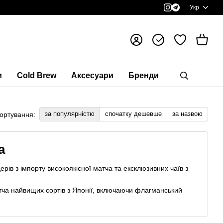
Укр
и
Cold Brew
Аксесуари
Бренди
за популярністю
спочатку дешевше
за назвою
ортування:
а
рів з імпорту високоякісної матча та ексклюзивних чаїв з
тча найвищих сортів з Японії, включаючи флагманський
ням азотом дозволяє зберегти максимум корисних