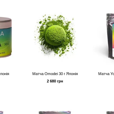
властивостей та смаку
Японія
Матча Omodei 30 г Японія
Матча Yo
2 680 грн