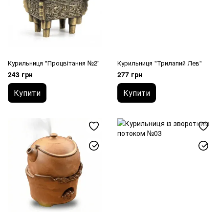
Курильниця "Процвітання №2"
Курильниця "Трилапий Лев"
243 грн
277 грн
Купити
Купити