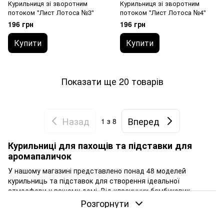
Курильниця зі зворотним
Курильниця зі зворотним
потоком "Лист Лотоса №3"
потоком "Лист Лотоса №4"
196 грн
196 грн
Купити
Купити
Показати ще 20 товарів
Назад
Вперед
1
з 8
Курильниці для пахощів та підставки для
аромапаличок
У нашому магазині представлено понад 48 моделей
курильниць та підставок для створення ідеальної
атмосфери у вашому домі. Від класичних бамбукових
тримачів до унікальних курильниць зі зворотним потоком —
Розгорнути
кожен знайде ідеальний аксесуар для ароматерапії,
медитації або чайної церемонії.