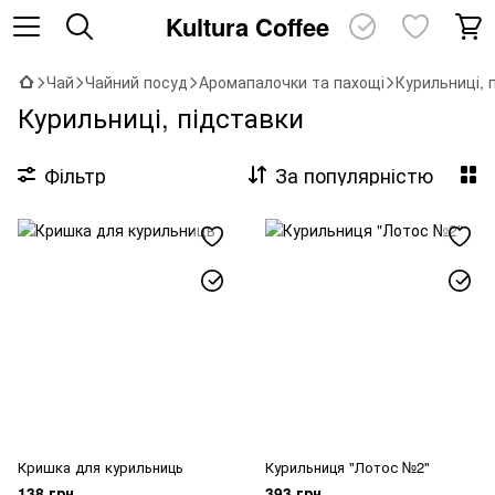
Kultura Coffee
Чай
Чайний посуд
Аромапалочки та пахощі
Курильниці, 
Курильниці, підставки
Фільтр
За популярністю
Кришка для курильниць
Курильниця "Лотос №2"
138 грн
393 грн