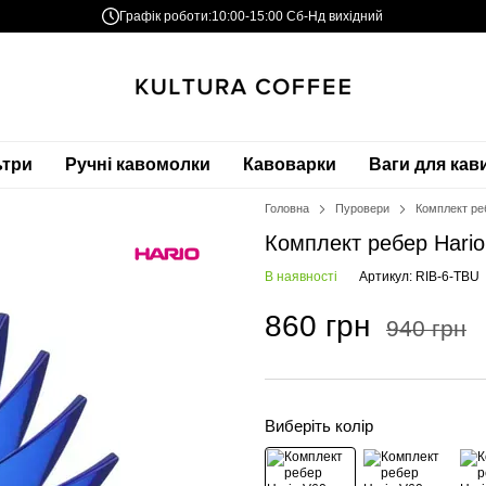
Графік роботи:
10:00-15:00 Сб-Нд вихідний
ьтри
Ручні кавомолки
Кавоварки
Ваги для кав
Головна
Пуровери
Комплект реб
Комплект ребер Hario 
В наявності
Артикул: RIB-6-TBU
860 грн
940 грн
Виберіть колір