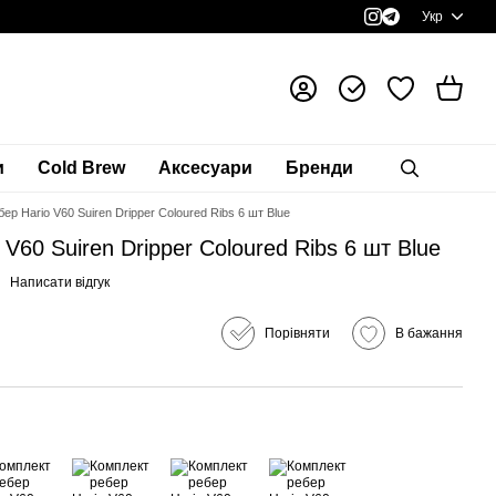
Укр
и
Cold Brew
Аксесуари
Бренди
ер Hario V60 Suiren Dripper Coloured Ribs 6 шт Blue
V60 Suiren Dripper Coloured Ribs 6 шт Blue
Написати відгук
Порівняти
В бажання