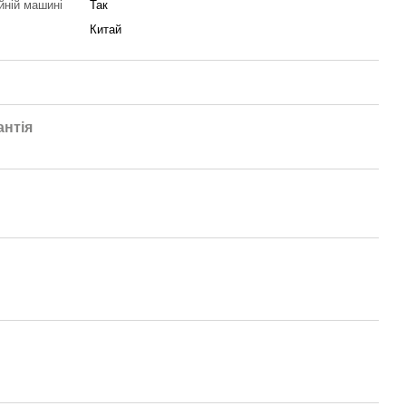
йній машині
Так
Китай
антія