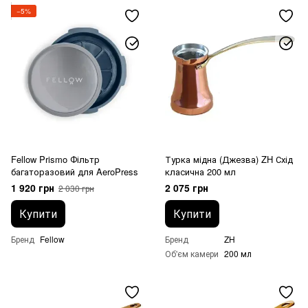
−5%
Fellow Prismo Фільтр
Турка мідна (Джезва) ZH Схід
багаторазовий для AeroPress
класична 200 мл
1 920 грн
2 075 грн
2 030 грн
Купити
Купити
Бренд
Fellow
Бренд
ZH
Об'єм камери
200 мл