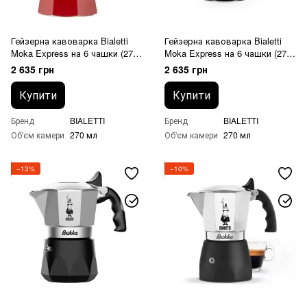
Гейзерна кавоварка Bialetti
Гейзерна кавоварка Bialetti
Moka Express на 6 чашки (270
Moka Express на 6 чашки (270
мл) Червона
мл) Чорна
2 635 грн
2 635 грн
Купити
Купити
Бренд
BIALETTI
Бренд
BIALETTI
Об'єм камери
270 мл
Об'єм камери
270 мл
−13%
−10%