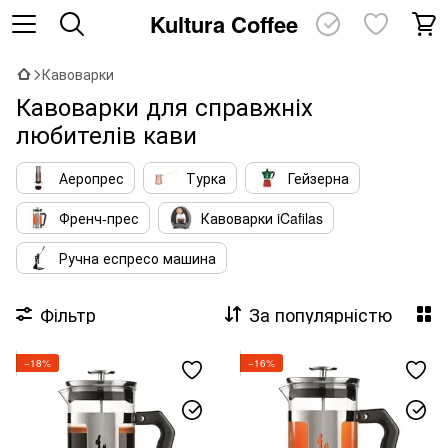
Kultura Coffee
Кавоварки
Кавоварки для справжніх
любителів кави
Аеропрес
Турка
Гейзерна
Френч-прес
Кавоварки iCafilas
Ручна еспресо машина
Фільтр
За популярністю
−18%
−16%