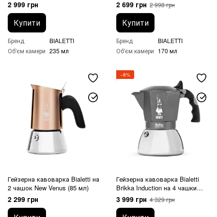
(235 мл)
(170 мл)
2 999 грн
2 699 грн
2 998 грн
Купити
Купити
Бренд
BIALETTI
Бренд
BIALETTI
Об'єм камери
235 мл
Об'єм камери
170 мл
−8%
Гейзерна кавоварка Bialetti на
Гейзерна кавоварка Bialetti
2 чашок New Venus (85 мл)
Brikka Induction на 4 чашки
(170 мл)
2 299 грн
3 999 грн
4 329 грн