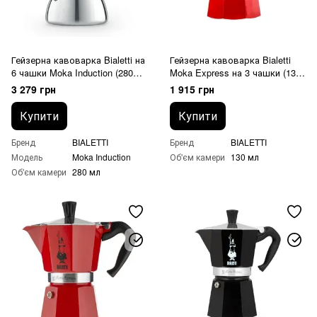
Гейзерна кавоварка Bialetti на
Гейзерна кавоварка Bialetti
6 чашки Moka Induction (280
Moka Express на 3 чашки (130
мл) чорна
мл) Червона
3 279 грн
1 915 грн
Купити
Купити
Бренд
BIALETTI
Бренд
BIALETTI
Модель
Moka Induction
Об'єм камери
130 мл
Об'єм камери
280 мл