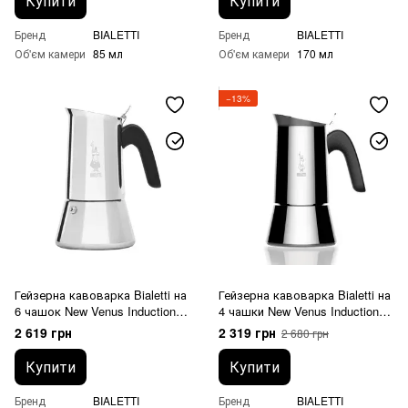
Купити
Купити
Бренд
BIALETTI
Бренд
BIALETTI
Об'єм камери
85 мл
Об'єм камери
170 мл
−13%
Гейзерна кавоварка Bialetti на
Гейзерна кавоварка Bialetti на
6 чашок New Venus Induction
4 чашки New Venus Induction
(240 мл)
(170 мл)
2 619 грн
2 319 грн
2 680 грн
Купити
Купити
Бренд
BIALETTI
Бренд
BIALETTI