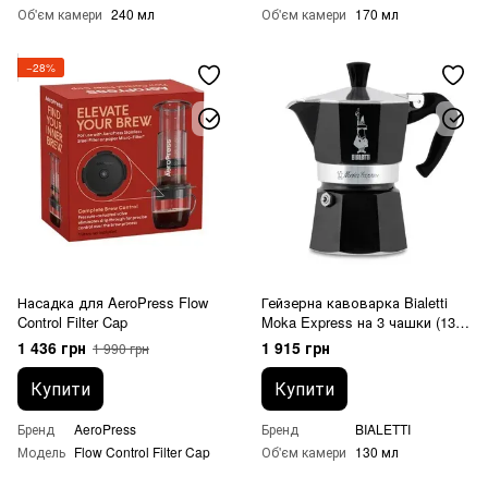
Об'єм камери
240 мл
Об'єм камери
170 мл
−28%
Насадка для AeroPress Flow
Гейзерна кавоварка Bialetti
Control Filter Cap
Moka Express на 3 чашки (130
мл) Чорна
1 436 грн
1 915 грн
1 990 грн
Купити
Купити
Бренд
AeroPress
Бренд
BIALETTI
Модель
Flow Control Filter Cap
Об'єм камери
130 мл