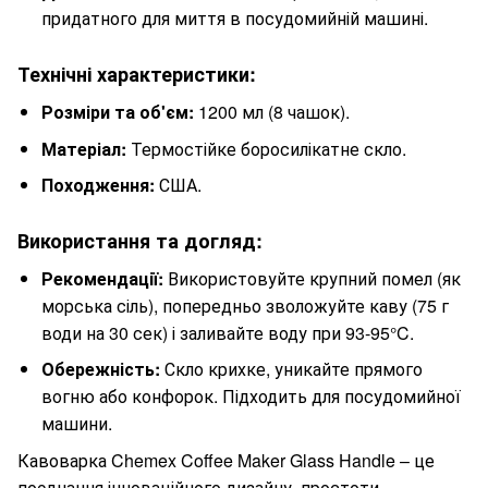
придатного для миття в посудомийній машині.
Технічні характеристики:
Розміри та об'єм:
1200 мл (8 чашок).
Матеріал:
Термостійке боросилікатне скло.
Походження:
США.
Використання та догляд:
Рекомендації:
Використовуйте крупний помел (як
морська сіль), попередньо зволожуйте каву (75 г
води на 30 сек) і заливайте воду при 93-95°C.
Обережність:
Скло крихке, уникайте прямого
вогню або конфорок. Підходить для посудомийної
машини.
Кавоварка Chemex Coffee Maker Glass Handle – це
поєднання інноваційного дизайну, простоти