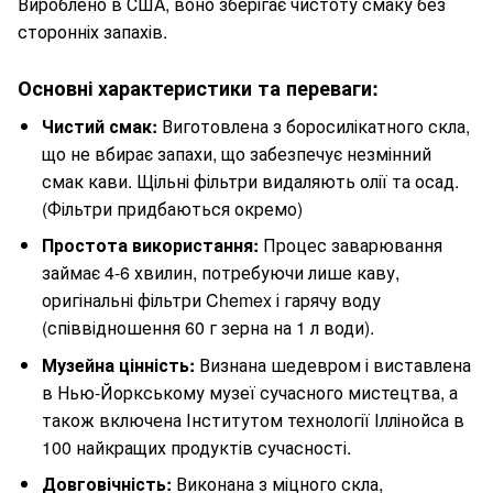
Вироблено в США, воно зберігає чистоту смаку без
сторонніх запахів.
Основні характеристики та переваги:
Чистий смак:
Виготовлена з боросилікатного скла,
що не вбирає запахи, що забезпечує незмінний
смак кави. Щільні фільтри видаляють олії та осад.
(Фільтри придбаються окремо)
Простота використання:
Процес заварювання
займає 4-6 хвилин, потребуючи лише каву,
оригінальні фільтри Chemex і гарячу воду
(співвідношення 60 г зерна на 1 л води).
Музейна цінність:
Визнана шедевром і виставлена
в Нью-Йоркському музеї сучасного мистецтва, а
також включена Інститутом технології Іллінойса в
100 найкращих продуктів сучасності.
Довговічність:
Виконана з міцного скла,