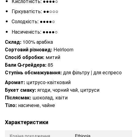
Кислотність: ●●●●○
Гіркуватість: ●●○○○
Солодкість: ●●●●○
Насиченість: ●●●●○
Склад:
100% арабіка
Сортовий різновид:
Heirloom
Спосіб обробки:
митий
Бали Q-грейдера:
85
Ступінь обсмажування:
для фільтру | для еспресо
Аромат:
цитрусо-квітковий
Букет смаку:
ягоди, чорний чай, цитруси
Післясмак:
шоколад, квіти
Тіло:
насичене, чайне
Характеристики
Країна походження
Ethiopia