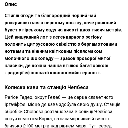
Опис
Стиглі ягоди та благородний чорний чай
розкриваються в першому ковтку, наче ранковий
букет у гірському саду на висоті двох тисяч метрів.
Цей вишуканий лот з легендарного регіону
полонить цитрусовою свіжістю з бергамотовими
нотками та ніжним квітковим післясмаком
молочного шоколаду — зразок прозорої митої
класики, де кожна чашка втілює багатовікові
традиції ефіопської кавової майстерності.
Колиска кави та станція Челбеса
Регіон Гедео, округ Гедеб — це серце славетного
Іргачіффе, місце де кава здобула свою душу. Станція
обробки Chelbesa розташована в селищі Челбеса,
поруч із містом Ворка, на запаморочливій висоті
близько 2100 метрів над рівнем моря. Тут, серед