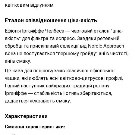
квітковим відлунням.
Еталон співвідношення ціна-якість
Ефіопія Іргачіффе Челбеса — черговий еталон "ціна-
якість" для фільтра та еспресо. Завдяки ретельній
обробці та прискіпливій селекції від Nordic Approach
вона не поступається "першому грейду" ані в чистоті,
ані в смаку.
Це кава для поціновувачів класичної ефіопської
чашки, які люблять ясні квітково-цитрусові профілі.
Гідний наступник найкращих традицій регіону
Іргачіффе — стабільність і стиль зберігаються,
додається яскравість смаку.
Характеристики
Смакові характеристики: