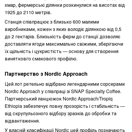
хмар, фермерські ділянки розкинулися на висотах від
1925 до 2110 метрів.
Станція співпрацює з близько 600 малими
виробниками, кожен з яких володіє ділянкою від 0,5
до 2 гектарів. Близькість ферм до станції дозволяє
доставляти ягоди максимально свіжими, зберігаючи
їх щільність і цукристість — основу для створення
винятковго смакового профілю.
Партнерство з Nordic Approach
Цей лот ретельно відібрано легендарними сорсерами
Nordic Approach у співпраці зі SNAP Specialty Coffee.
Партнерський ланцюжок Nordic Approach/Tropiq
Ethiopia забезпечує повну прозорість і стабільність —
від скрупульозного відбору зразків до обробки та
відвантаження.
У власній класифікації Nordic цей профіль позначають