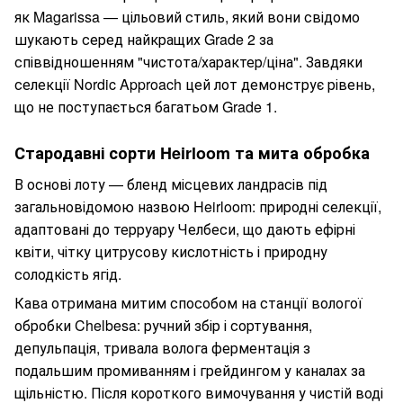
як Magarissa — цільовий стиль, який вони свідомо
шукають серед найкращих Grade 2 за
співвідношенням "чистота/характер/ціна". Завдяки
селекції Nordic Approach цей лот демонструє рівень,
що не поступається багатьом Grade 1.
Стародавні сорти Heirloom та мита обробка
В основі лоту — бленд місцевих ландрасів під
загальновідомою назвою Heirloom: природні селекції,
адаптовані до терруару Челбеси, що дають ефірні
квіти, чітку цитрусову кислотність і природну
солодкість ягід.
Кава отримана митим способом на станції вологої
обробки Chelbesa: ручний збір і сортування,
депульпація, тривала волога ферментація з
подальшим промиванням і грейдингом у каналах за
щільністю. Після короткого вимочування у чистій воді