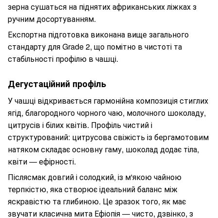
зерна сушаться на піднятих африканських ліжках з
ручним досортуванням.
Експортна підготовка виконана вище загального
стандарту для Grade 2, що помітно в чистоті та
стабільності профілю в чашці.
Дегустаційний профіль
У чашці відкривається гармонійна композиція стиглих
ягід, благородного чорного чаю, молочного шоколаду,
цитрусів і білих квітів. Профіль чистий і
структурований: цитрусова свіжість із бергамотовим
натяком складає основну гаму, шоколад додає тіла,
квіти — ефірності.
Післясмак довгий і солодкий, із м'якою чайною
терпкістю, яка створює ідеальний баланс між
яскравістю та глибиною. Це зразок того, як має
звучати класична мита Ефіопія — чисто, дзвінко, з