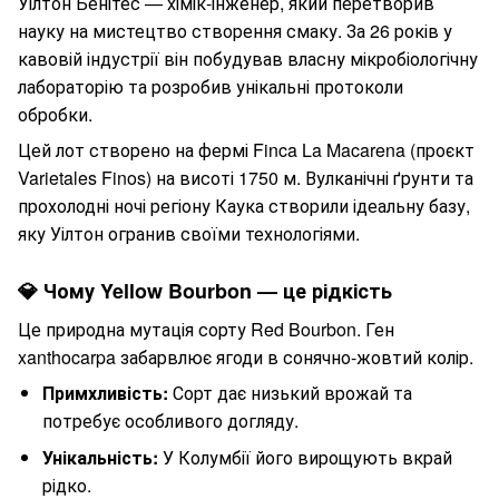
Уілтон Бенітес — хімік-інженер, який перетворив
науку на мистецтво створення смаку. За 26 років у
кавовій індустрії він побудував власну мікробіологічну
лабораторію та розробив унікальні протоколи
обробки.
Цей лот створено на фермі Finca La Macarena (проєкт
Varietales Finos) на висоті 1750 м. Вулканічні ґрунти та
прохолодні ночі регіону Каука створили ідеальну базу,
яку Уілтон огранив своїми технологіями.
💎 Чому Yellow Bourbon — це рідкість
Це природна мутація сорту Red Bourbon. Ген
xanthocarpa забарвлює ягоди в сонячно-жовтий колір.
Примхливість:
Сорт дає низький врожай та
потребує особливого догляду.
Унікальність:
У Колумбії його вирощують вкрай
рідко.