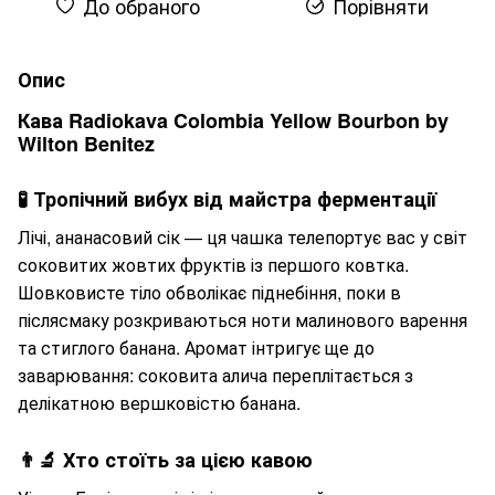
До обраного
Порівняти
Опис
Кава Radiokava Colombia Yellow Bourbon by
Wilton Benitez
🧪 Тропічний вибух від майстра ферментації
Лічі, ананасовий сік — ця чашка телепортує вас у світ
соковитих жовтих фруктів із першого ковтка.
Шовковисте тіло обволікає піднебіння, поки в
післясмаку розкриваються ноти малинового варення
та стиглого банана. Аромат інтригує ще до
заварювання: соковита алича переплітається з
делікатною вершковістю банана.
👨‍🔬 Хто стоїть за цією кавою