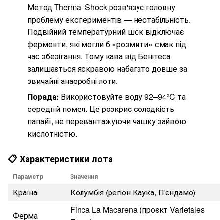
Метод Thermal Shock розв'язує головну
проблему експериментів — нестабільність.
Подвійний температурний шок відключає
ферменти, які могли б «розмити» смак під
час зберігання. Тому кава від Бенітеса
залишається яскравою набагато довше за
звичайні анаеробні лоти.
Порада:
Використовуйте воду 92–94°C та
середній помел. Це розкриє солодкість
папайї, не перевантажуючи чашку зайвою
кислотністю.
📋 Характеристики лота
Параметр
Значення
Країна
Колумбія (регіон Каука, П'єндамо)
Finca La Macarena (проєкт Varietales
Ферма