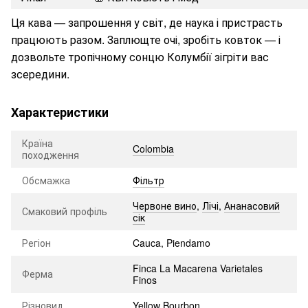
Ця кава — запрошення у світ, де наука і пристрасть
працюють разом. Заплющте очі, зробіть ковток — і
дозвольте тропічному сонцю Колумбії зігріти вас
зсередини.
Характеристики
Країна
Colombia
походження
Обсмажка
Фільтр
Червоне вино
,
Лічі
,
Ананасовий
Смаковий профіль
сік
Регіон
Cauca, Piendamo
Finca La Macarena Varietales
Ферма
Finos
Різновид
Yellow Bourbon