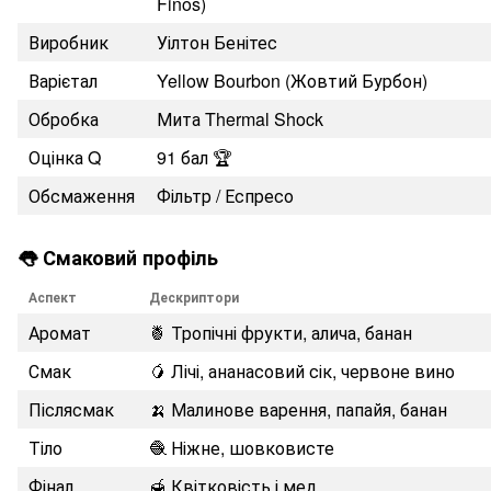
Finos)
Виробник
Уілтон Бенітес
Варієтал
Yellow Bourbon (Жовтий Бурбон)
Обробка
Мита Thermal Shock
Оцінка Q
91 бал 🏆
Обсмаження
Фільтр / Еспресо
👅 Смаковий профіль
Аспект
Дескриптори
Аромат
🍍 Тропічні фрукти, алича, банан
Смак
🥭 Лічі, ананасовий сік, червоне вино
Післясмак
🍌 Малинове варення, папайя, банан
Тіло
🧶 Ніжне, шовковисте
Фінал
🍯 Квітковість і мед