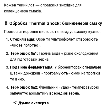
Кожен такий лот — справжня знахідка для
колекціонера смаків.
🧬 Обробка Thermal Shock: біоінженерія смаку
Процес створення цього лота нагадує високу кухню:
Стерилізація:
Озон та ультрафіолет створюють
«чисте полотно».
Термошок №1:
Гаряча вода + різке охолодження
для підготовки зерна.
Подвійна ферментація:
У біореакторах спеціальні
штами дріжджів «програмують» смак на тропіки
та вино.
Термошок №2:
Фінальний «удар» температурою
запечатує ароматику всередині зерна.
💡
Думка експерта