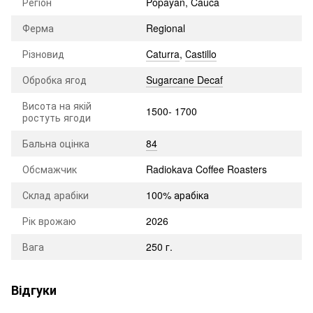
Регіон
Popayan, Cauca
Ферма
Regional
Різновид
Caturra
,
Сastillo
Обробка ягод
Sugarcane Decaf
Висота на якій
1500- 1700
ростуть ягоди
Бальна оцінка
84
Обсмажчик
Radiokava Coffee Roasters
Склад арабіки
100% арабіка
Рік врожаю
2026
Вага
250 г.
Відгуки