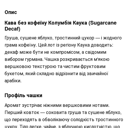
Опис
Кава без кофеїну Колумбія Каука (Sugarcane
Decaf)
Груша, сушене яблуко, тростинний цукор — і жодного
грама кофеїну. Цей лот із регіону Каука доводить:
декаф може бути не компромісом, а свідомим
вибором гурмана. Чашка розкривається м'якою
вершковою текстурою та чистим фруктовим
букетом, який складно відрізнити від звичайної
арабіки.
Профіль чашки
Аромат зустрічає ніжними вершковими нотами.
Перший ковток — соковита груша та сушене яблуко,
що переходять в обволікаючу солодкість тростинного
цукру. Тіло легке, чайне, з яблучною кислотністю, що