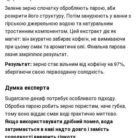
Зелене зерно спочатку обробляють парою, аби
розкрити його структуру. Потім занурюють у ванни з
гірською джерельною водою та натуральним
тростинним компонентом. Цей екстракт діє як
магніт: він акуратно забирає кофеїн, не вимиваючи
при цьому смак та ароматичні олії. Фінальна парова
лазня закріплює результат.
Результат:
зерно стає вільним від кофеїну на 97%,
зберігаючи свою первозданну солодкість.
Думка експерта
Sugarcane-декаф потребує особливого підходу.
Обробка парою робить зерно пористим, наче губка,
тому воно віддає смак воді практично миттєво.
Якщо використовувати дрібний помел, вода
затримається в каві надто довго і замість
солодкості виварить гіркоту.