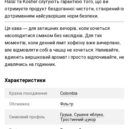
Halal та Kosher слугують гарантією того, що ви
отримуєте продукт бездоганної чистоти, створений із
дотриманням найсуворіших норм безпеки.
Ця кава — для затишних вечорів, коли хочеться
насолодитися смаком без наслідків. Для тих
моментів, коли денний ліміт кофеїну вже вичерпано,
але відмовляти собі в чашці не хочеться. Наливайте,
вдихніть вершковий аромат і просто відпочивайте, не
дивлячись на годинник.
Характеристики
Країна походження
Colombia
Обсмажка
Фільтр
Груша
,
Сушене яблуко
,
Смаковий профіль
Тростинний цукор