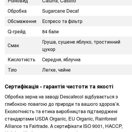
Різновид
Caturra, Castillo
Обробка
Sugarcane Decaf
Обсмаження
Еспресо та фільтр
Q-грейд
84 бали
Груша, сушене яблуко, тростинний
Смак
цукор
Кислотність
Середня, яблучна
Тіло
Легке, чайне
Сертифікація - гарантія чистоти та якості
Обробка зерна на заводі Descafecol відбувається з
глибокою повагою до природи та вашого здоров’я.
Екологічність та етика виробництва підтверджені
стандартами USDA Organic, EU Organic, Rainforest
Alliance та Fairtrade. А сертифікати ISO 9001, HACCP,