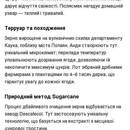
дарує відчуття свіжості. Післясмак нагадує домашній
узвар — теплий і тривалий.
Терруар та походження
Зерно вирощене на вулканічних схилах департаменту
Каука, поблизу міста Попаян. Анди створюють тут
унікальний мікроклімат: перепади температур
уповільнюють дозрівання ягоди, дозволяючи їй
накопичити максимум цукрів. Лот зібраний дрібними
фермерами з плантаціями по 4–6 тисяч дерев, що
гарантує увагу до кожної ягоди.
Природний метод Sugarcane
Процес дбайливого очищення зерна відбувається на
заводі Descafecol. Тут застосовують унікальну
технологію, що базується на екстракті з місцевої
цукрової тростини.