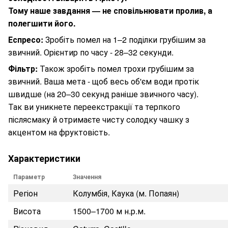
Тому наше завдання — не сповільнювати пролив, а
полегшити його.
Еспресо:
Зробіть помел на 1–2 поділки грубішим за
звичний. Орієнтир по часу - 28–32 секунди.
Фільтр:
Також зробіть помел трохи грубішим за
звичний. Ваша мета - щоб весь об'єм води протік
швидше (на 20–30 секунд раніше звичного часу).
Так ви уникнете переекстракції та терпкого
післясмаку й отримаєте чисту солодку чашку з
акцентом на фруктовість.
Характеристики
Параметр
Значення
Регіон
Колумбія, Каука (м. Попаян)
Висота
1500–1700 м н.р.м.