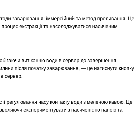
етоди заварювання: іммерсійний та метод проливання. Це
 процес екстракції та насолоджуватися насиченим
апобігаючи витіканню води в сервер до завершення
хвилини після початку заварювання, — це натиснути кнопку
 в сервер.
ті регулювання часу контакту води з меленою кавою. Це
озволяючи експериментувати з насиченістю напою та