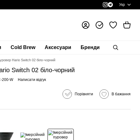
Укр
и
Cold Brew
Аксесуари
Бренди
уровер Hario Switch 02 біло-чорний
rio Switch 02 біло-чорний
C-200-W
Написати відгук
Порівняти
В бажання