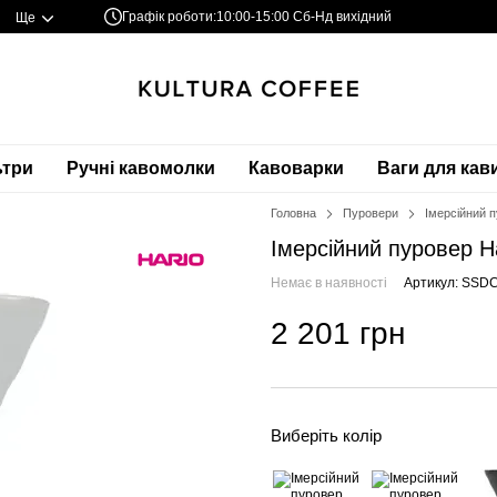
Графік роботи:
10:00-15:00 Сб-Нд вихідний
Ще
ьтри
Ручні кавомолки
Кавоварки
Ваги для кав
Головна
Пуровери
Імерсійний п
Імерсійний пуровер Ha
Немає в наявності
Артикул: SSD
2 201 грн
Виберіть колір