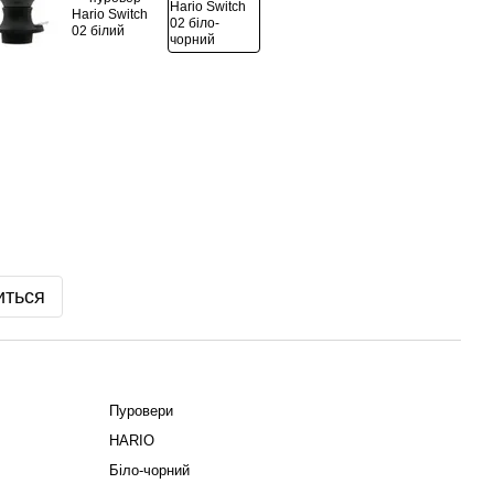
иться
Пуровери
HARIO
Біло-чорний