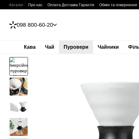
Перейти до основного контенту
Каталог
Про нас
Оплата Доставка Гарантія
Обмін та повернення
098 800-60-20
Кава
Чай
Пуровери
Чайники
Філ