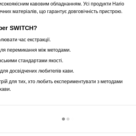
исокоякісним кавовим обладнанням. Усі продукти Hario
ечних матеріалів, що гарантує довговічність пристрою.
pper SWITCH?
лювати час екстракції.
для перемикання між методами.
нськими стандартами якості.
 і для досвідчених любителів кави.
рій для тих, хто любить експериментувати з методами
кави.