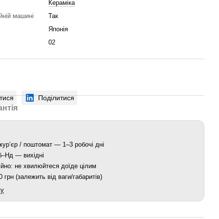
Кераміка
йній машині
Так
Японія
02
тися
Поділитися
антія
кур’єр / поштомат — 1–3 робочі дні
Сб–Нд — вихідні
йно: не хвилюйтеся доїде цілим
 грн (залежить від ваги/габаритів)
ку