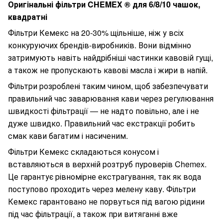
Оригінальні фільтри CHEMEX ® для 6/8/10 чашок,
квадратні
Фільтри Кемекс на 20-30% щільніше, ніж у всіх
конкуруючих брендів-виробників. Вони відмінно
затримують навіть найдрібніші частинки кавовій гущі,
а також не пропускають кавові масла і жири в напій.
Фільтри розроблені таким чином, щоб забезпечувати
правильний час заварювання кави через регулювання
швидкості фільтрації — не надто повільно, але і не
дуже швидко. Правильний час екстракції робить
смак кави багатим і насиченим.
Фільтри Кемекс складаються конусом і
вставляються в верхній розтруб пуроверів Chemex.
Це гарантує рівномірне екстрагування, так як вода
поступово проходить через мелену каву. Фільтри
Кемекс гарантовано не порвуться під вагою рідини
під час фільтрації, а також при витяганні вже