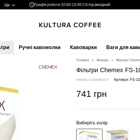
Графік роботи:
10:00-15:00 Сб-Нд вихідний
Ще
ьтри
Ручні кавомолки
Кавоварки
Ваги для кав
Головна
Фільтри
Фільтри Cheme
Фільтри Chemex FS-1
Немає в наявності
Артикул: FS-1
741 грн
Виберіть колір