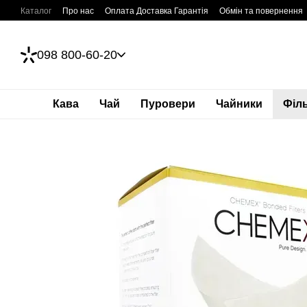
Перейти до основного контенту
Каталог
Про нас
Оплата Доставка Гарантія
Обмін та повернення
098 800-60-20
Кава
Чай
Пуровери
Чайники
Філ