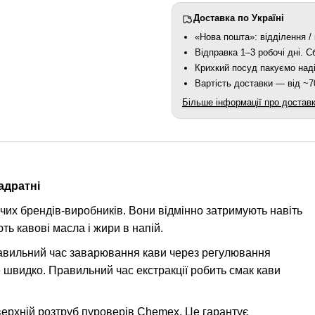
Доставка по Україні
«Нова пошта»: відділення / 
Відправка 1–3 робочі дні. 
Крихкий посуд пакуємо наді
Вартість доставки — від ~70
Більше інформації про достав
адратні
ючих брендів-виробників. Вони відмінно затримують навіть
ть кавові масла і жири в напій.
равильний час заварювання кави через регулювання
е швидко. Правильний час екстракції робить смак кави
верхній розтруб пуроверів Chemex. Це гарантує