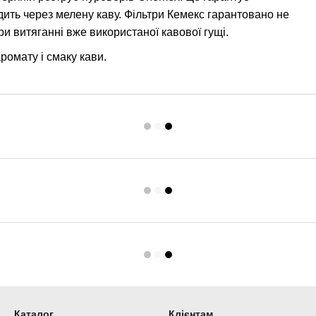
дить через мелену каву. Фільтри Кемекс гарантовано не
при витяганні вже використаної кавової гущі.
омату і смаку кави.
Каталог
Клієнтам