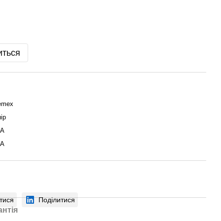
иться
emex
ір
А
А
тися
Поділитися
антія