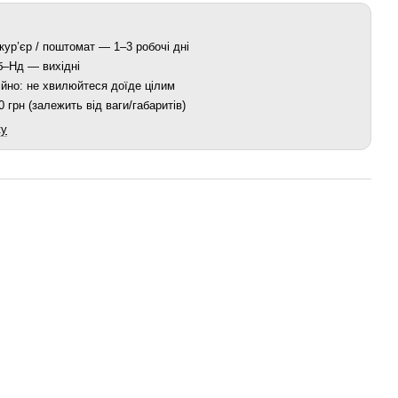
кур’єр / поштомат — 1–3 робочі дні
Сб–Нд — вихідні
йно: не хвилюйтеся доїде цілим
 грн (залежить від ваги/габаритів)
ку