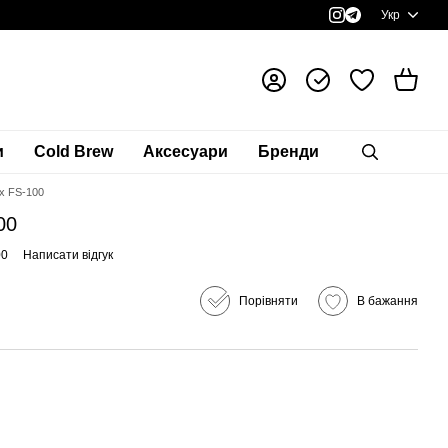
Укр
и
Cold Brew
Аксесуари
Бренди
x FS-100
00
00
Написати відгук
Порівняти
В бажання