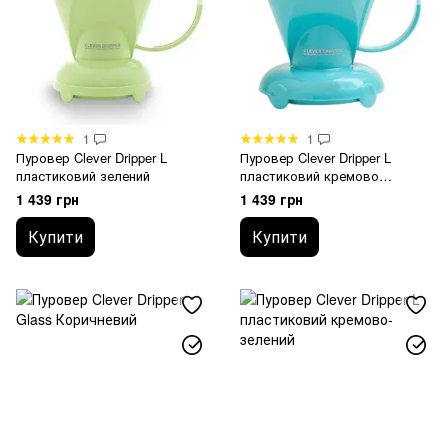
1
1
Пуровер Clever Dripper L
Пуровер Clever Dripper L
пластиковий зелений
пластиковий кремово
блакитний
1 439 грн
1 439 грн
Купити
Купити