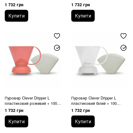
фильтрів
фільтрів
1 732 грн
1 732 грн
Купити
Купити
Пуровер Clever Dripper L
Пуровер Clever Dripper L
пластиковий рожевий + 100
пластиковий білий + 100
фильтрів
фильтрів
1 732 грн
1 732 грн
Купити
Купити