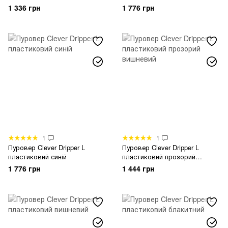
червоний
зелений
1 336 грн
1 776 грн
1
1
Пуровер Clever Dripper L
Пуровер Clever Dripper L
пластиковий синій
пластиковий прозорий
вишневий
1 776 грн
1 444 грн