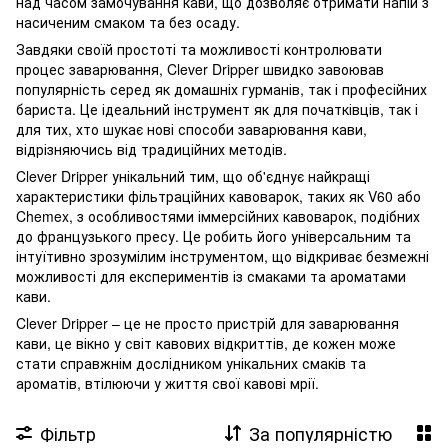
над часом замочування кави, що дозволяє отримати напій з
насиченим смаком та без осаду.
Завдяки своїй простоті та можливості контролювати
процес заварювання, Clever Dripper швидко завоював
популярність серед як домашніх гурманів, так і професійних
бариста. Це ідеальний інструмент як для початківців, так і
для тих, хто шукає нові способи заварювання кави,
відрізняючись від традиційних методів.
Clever Dripper унікальний тим, що об'єднує найкращі
характеристики фільтраційних кавоварок, таких як V60 або
Chemex, з особливостями іммерсійних кавоварок, подібних
до французького пресу. Це робить його універсальним та
інтуїтивно зрозумілим інструментом, що відкриває безмежні
можливості для експериментів із смаками та ароматами
кави.
Clever Dripper – це не просто пристрій для заварювання
кави, це вікно у світ кавових відкриттів, де кожен може
стати справжнім дослідником унікальних смаків та
ароматів, втілюючи у життя свої кавові мрії.
Фільтр
За популярністю