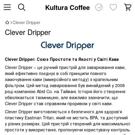
Kultura Coffee
Clever Dripper
Clever Dripper
Clever Dripper: Союз Простоти та Якості у Світі Кави
Clever Dripper – це ручний пристрій для заварювання кави,
який ефективно поєднує в собі принципи повного
замочування кави (іммерсійного методу) з крапельним
фільтром. Цей метод заварювання був винайдений у 2008
році компанією Abid Co. на Тайвані. Історія його створення
обволікається таємницею, але важливо зазначити, що
Clever Dripper став справжнім проривом у світі кави.
Clever Dripper виготовляється з безпечного для здоров'я
пластику Eastman Tritan, який не містить BPA, та доступний
у різних розмірах. Цей пристрій створений для максимальної
простоти у використанні, пропонуючи користувачу контроль