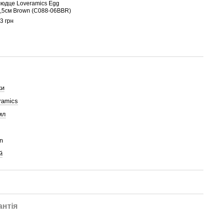
юдце Loveramics Egg
,5см Brown (C088-06BBR)
3 грн
ки
ramics
мл
n
й
антія