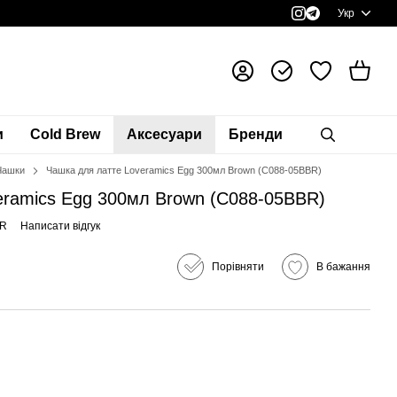
Укр
и
Cold Brew
Аксесуари
Бренди
Чашки
Чашка для латте Loveramics Egg 300мл Brown (C088-05BBR)
eramics Egg 300мл Brown (C088-05BBR)
BR
Написати відгук
Порівняти
В бажання