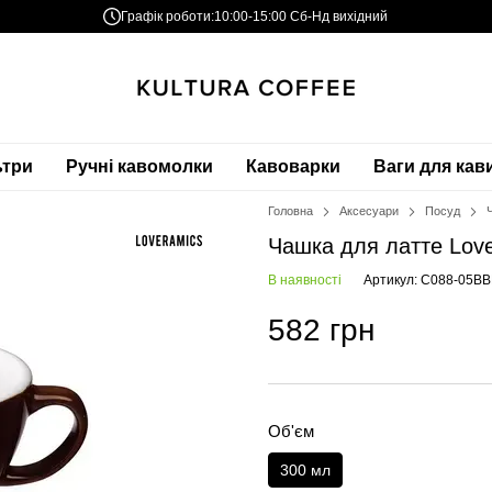
Графік роботи:
10:00-15:00 Сб-Нд вихідний
ьтри
Ручні кавомолки
Кавоварки
Ваги для кав
Головна
Аксесуари
Посуд
Чашка для латте Lov
В наявності
Артикул: C088-05B
582 грн
Об'єм
300 мл