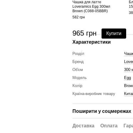
Чашка для латте
Бл
Loveramics Egg 300мл
15
Brown (C088-05BBR)
38
582 грн
965 грн
Купити
Характеристики
Розділ
Чаш
Бренд
Love
Об'єм
300 
Модель
Egg
Колір
Brow
Країна-виробник товару
Кита
Поширити у соцмережах
Доставка
Оплата
Гар