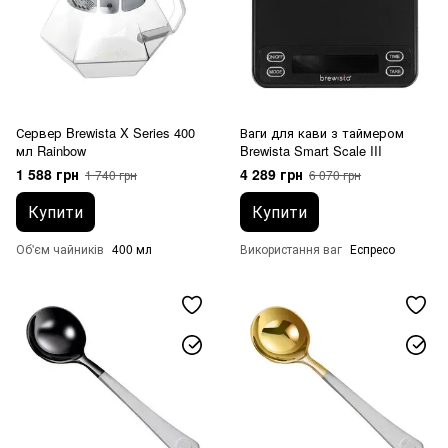
Сервер Brewista X Series 400
Ваги для кави з таймером
мл Rainbow
Brewista Smart Scale III
1 588 грн
4 289 грн
1 740 грн
6 070 грн
Купити
Купити
Об'єм чайників
400 мл
Використання ваг
Еспресо