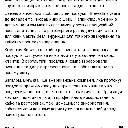
зручності використання, точності та довговічності.
Однією з ключових особливостей продукції Brewista є увага
до деталей та інноваційних рішень. Наприклад, чайники з
довгим носиком мають ергономічну ручку і прецизійний
носик для точного та рівномірного розподілу води, а ваги
для кави мають безліч функцій для точного зважування та
таймінгу процесу заварювання.
Компанія Brewista постійно розвивається та покращує свої
продукти, слідуючи за вимогами та уподобаннями своїх
клієнтів. В результаті, продукція компанії завоювала
визнання та довіру професіоналів та любителів кави по
всьому світу.
Загалом, Brewista - це американська компанія, яка пропонує
продукти преміум-класу для приготування кави та чаю,
поєднуючи інновації, елегантність і практичність. Продукція
компанії підходить як для професійного використання в
кафе та ресторанах, так і домашнього використання,
забезпечуючи кожному користувачеві винятковий досвід
приготування напоїв.