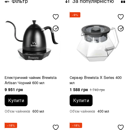
Фільтр
За популярністю
−9%
Електричний чайник Brewista
Сервер Brewista X Series 400
Artisan Чорний 600 мл
мл
9 951 грн
1 588 грн
1 740 грн
Купити
Купити
Об'єм чайників
600 мл
Об'єм чайників
400 мл
−18%
−18%