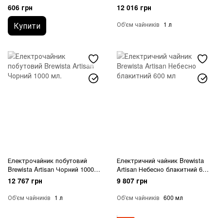
606 грн
12 016 грн
Купити
Об'єм чайників
1 л
Електрочайник побутовий
Електричний чайник Brewista
Brewista Artisan Чорний 1000
Artisan Небесно блакитний 600
мл.
мл
12 767 грн
9 807 грн
Об'єм чайників
1 л
Об'єм чайників
600 мл