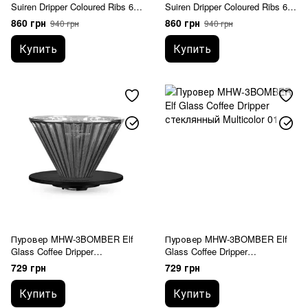
Suiren Dripper Coloured Ribs 6
Suiren Dripper Coloured Ribs 6
шт Red
шт White
860 грн
860 грн
940 грн
940 грн
Купить
Купить
Пуровер MHW-3BOMBER Elf
Пуровер MHW-3BOMBER Elf
Glass Coffee Dripper
Glass Coffee Dripper
стеклянный Grey 01
стеклянный Multicolor 01
729 грн
729 грн
Купить
Купить