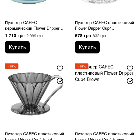
Пуровер CAFEC
Пуровер CAFEC пластиковый
керамический Flower Dripper
Flower Dripper Cup4
Cup4 Blue
Прозрачный
1 710 грн
678 грн
2 099 грн
832 грн
Купить
Купить
−19%
−19%
Пуровер CAFEC пластиковый
Пуровер CAFEC пластиковый
Flower Dripper Cup4 Black
Flower Dripper Cup4 Brown