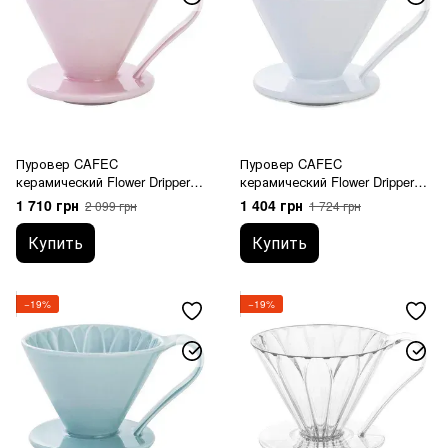
Пуровер CAFEC
Пуровер CAFEC
керамический Flower Dripper
керамический Flower Dripper
Cup4 Pink
Cup4 White
1 710 грн
1 404 грн
2 099 грн
1 724 грн
Купить
Купить
−19%
−19%