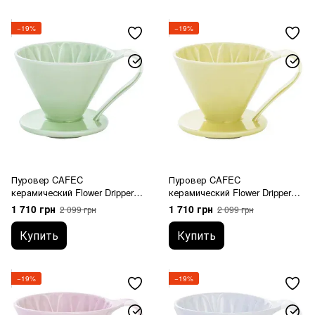
−19%
−19%
Пуровер CAFEC
Пуровер CAFEC
керамический Flower Dripper
керамический Flower Dripper
Cup4 Green
Cup4 Yellow
1 710 грн
1 710 грн
2 099 грн
2 099 грн
Купить
Купить
−19%
−19%