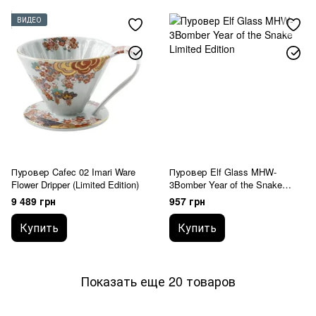
ВИДЕО
Пуровер Cafec 02 Imari Ware
Пуровер Elf Glass MHW-
Flower Dripper (Limited Edition)
3Bomber Year of the Snake
Limited Edition
9 489 грн
957 грн
Купить
Купить
Показать еще 20 товаров