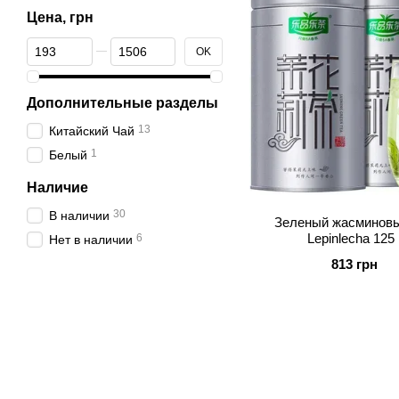
Цена, грн
От Цена, грн
До Цена, грн
OK
Дополнительные разделы
13
Китайский Чай
1
Белый
Наличие
30
В наличии
Зеленый жасминовы
Lepinlecha 125 
6
Нет в наличии
813 грн