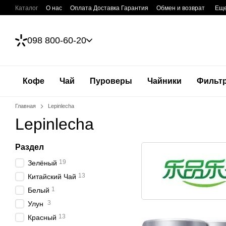
Перейти к основному контенту
Каталог
О нас
Оплата Доставка Гарантия
Обмен и возврат
Ещ
098 800-60-20
Кофе
Чай
Пуроверы
Чайники
Фильт
Главная
Lepinlecha
Lepinlecha
Раздел
19
Зелёный
13
Китайский Чай
1
Белый
3
Улун
13
Красный