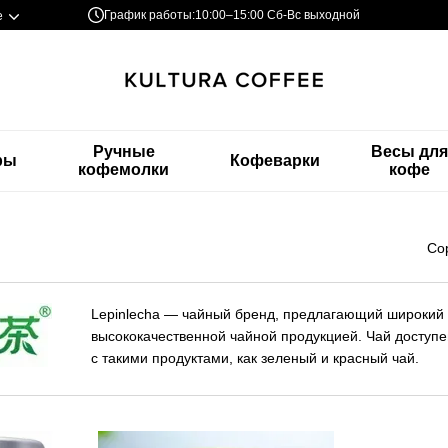
График работы:
10:00–15:00 Сб-Вс выходной
е
Ручные
Весы дл
ры
Кофеварки
кофемолки
кофе
Со
Lepinlecha — чайный бренд, предлагающий широкий в
высококачественной чайной продукцией. Чай доступен
с такими продуктами, как зеленый и красный чай.