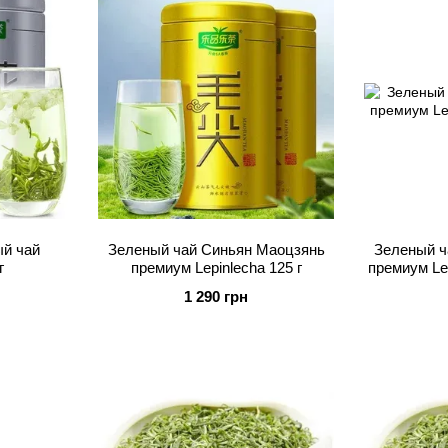
й чай
Зеленый чай Синьян Маоцзянь
Зеленый ч
г
премиум Lepinlecha 125 г
премиум Lep
1 290 грн