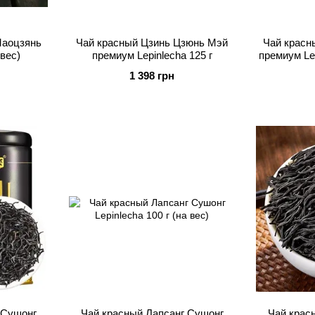
Маоцзянь
Чай красный Цзинь Цзюнь Мэй
Чай красн
 вес)
премиум Lepinlecha 125 г
премиум Lep
1 398 грн
 Сушонг
Чай красный Лапсанг Сушонг
Чай крас