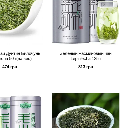
ай Дунтин Билочунь
Зеленый жасминовый чай
echa 50 г(на вес)
Lepinlecha 125 г
474 грн
813 грн