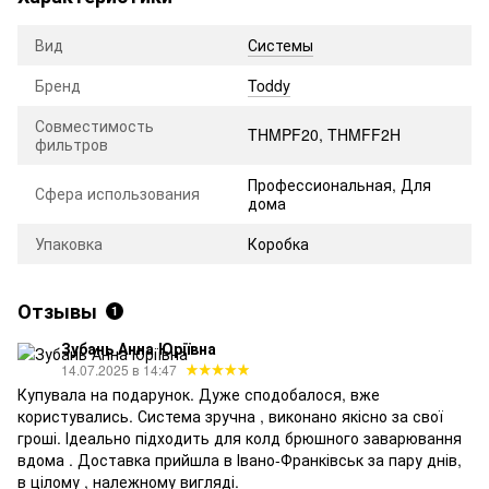
Вид
Системы
Бренд
Toddy
Совместимость
THMPF20, THMFF2H
фильтров
Профессиональная, Для
Сфера использования
дома
Упаковка
Коробка
Отзывы
1
Зубань Анна Юріївна
14.07.2025 в 14:47
Купувала на подарунок. Дуже сподобалося, вже
користувались. Система зручна , виконано якісно за свої
гроші. Ідеально підходить для колд брюшного заварювання
вдома . Доставка прийшла в Івано-Франківськ за пару днів,
в цілому , належному вигляді.