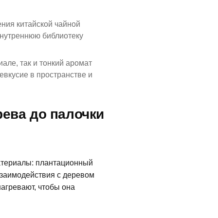
ения китайской чайной
внутреннюю библиотеку
иале, так и тонкий аромат
евкусие в пространстве и
рева до палочки
атериалы: плантационный
взаимодействия с деревом
агревают, чтобы она