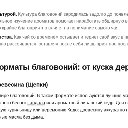
ьтурой.
Культура благовоний зародилась задолго до появл
льное изучение ароматов помогает наработать обширную 
то крайне благоприятно влияет на понимание самого чая.
нства.
Как чай со временем остывает и теряет свой вкус в п
но рассеивается, оставляя после себя лишь приятное посл
рматы благовоний: от куска де
ревесина (Щепки)
мире благовоний. В таком формате используются лучшие м
арого белого
сандала
или ароматный ливанский кедр. Для 
кую курильницу или церемонию Кодо: древесину аккуратно н
ные масла без дыма.