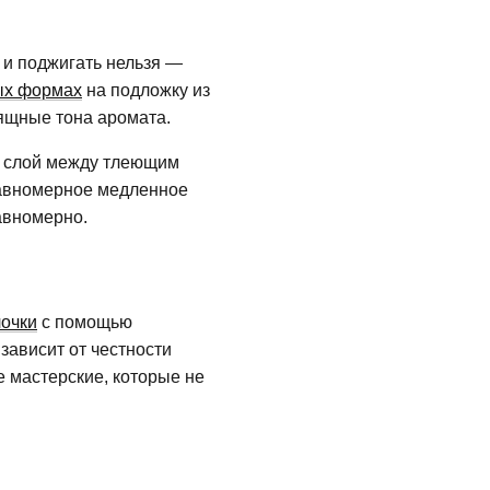
 и поджигать нельзя —
ых формах
на подложку из
зящные тона аромата.
й слой между тлеющим
равномерное медленное
авномерно.
очки
с помощью
зависит от честности
 мастерские, которые не