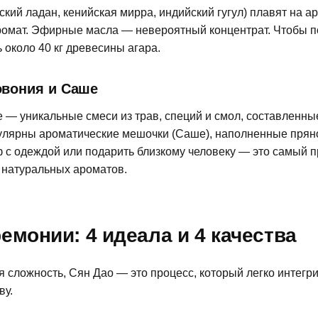
кий ладан, кенийская мирра, индийский гугул) плавят на а
ромат. Эфирные масла — невероятный концентрат. Чтобы по
 около 40 кг древесины агара.
вония и Саше
 — уникальные смеси из трав, специй и смол, составленны
улярны ароматические мешочки (Саше), наполненные пряно
ф с одеждой или подарить близкому человеку — это самый п
 натуральных ароматов.
емонии: 4 идеала и 4 качества
 сложность, Сян Дао — это процесс, который легко интегри
ву.