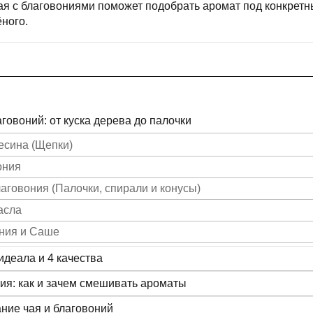
ая с благовониями поможет подобрать аромат под конкрет
ёного.
овоний: от куска дерева до палочки
есина (Щепки)
ония
говония (Палочки, спирали и конусы)
асла
ния и Саше
идеала и 4 качества
ия: как и зачем смешивать ароматы
ание чая и благовоний