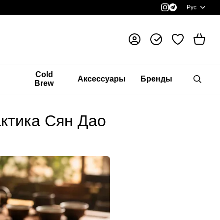
Рус
я
Cold
Аксессуары
Бренды
Brew
актика Сян Дао