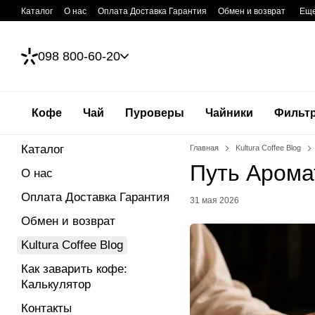
Перейти к основному контенту
Каталог
О нас
Оплата Доставка Гарантия
Обмен и возврат
Ещ
098 800-60-20
Кофе
Чай
Пуроверы
Чайники
Фильт
Каталог
Главная
Kultura Coffee Blog
Путь Арома
О нас
Оплата Доставка Гарантия
31 мая 2026
Обмен и возврат
Kultura Coffee Blog
Как заварить кофе:
Калькулятор
Контакты