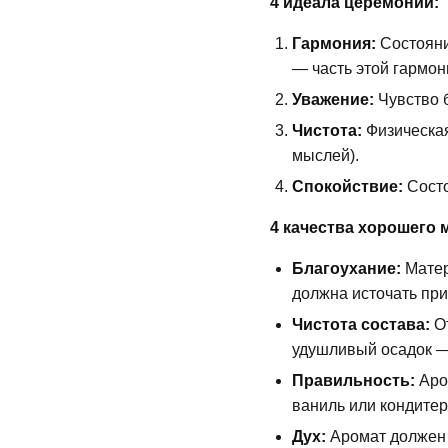
4 идеала церемонии:
Гармония:
Состояни
— часть этой гармон
Уважение:
Чувство б
Чистота:
Физическая
мыслей).
Спокойствие:
Состо
4 качества хорошего 
Благоухание:
Матер
должна источать при
Чистота состава:
От
удушливый осадок — 
Правильность:
Аро
ваниль или кондитер
Дух:
Аромат должен и