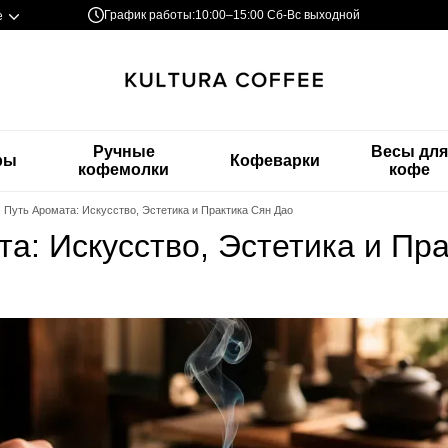
График работы:
10:00–15:00 Сб-Вс выходной
е
Ручные
Весы дл
ры
Кофеварки
кофемолки
кофе
Путь Аромата: Искусство, Эстетика и Практика Сян Дао
та: Искусство, Эстетика и Пр