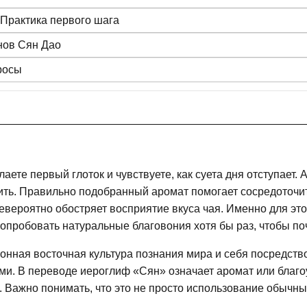
 Практика первого шага
нов Сян Дао
росы
аете первый глоток и чувствуете, как суета дня отступает. А
ить. Правильно подобранный аромат помогает сосредоточи
евероятно обостряет восприятие вкуса чая. Именно для эт
опробовать натуральные благовония хотя бы раз, чтобы по
онная восточная культура познания мира и себя посредств
и. В переводе иероглиф «Сян» означает аромат или благ
. Важно понимать, что это не просто использование обычн