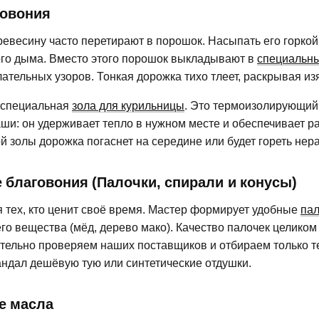
овония
евесину часто перетирают в порошок. Насыпать его горкой
го дыма. Вместо этого порошок выкладывают в
специальн
ательных узоров. Тонкая дорожка тихо тлеет, раскрывая и
 специальная
зола для курильницы
. Это термоизолирующи
аши: он удерживает тепло в нужном месте и обеспечивает 
й золы дорожка погаснет на середине или будет гореть нер
благовония (Палочки, спирали и конусы)
 тех, кто ценит своё время. Мастер формирует удобные
пал
о вещества (мёд, дерево мако). Качество палочек целиком 
тельно проверяем наших поставщиков и отбираем только те
андал дешёвую тую или синтетические отдушки.
е масла