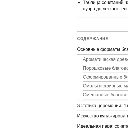
Таблица сочетаний ч
пуэра до лёгкого зел
СОДЕРЖАНИЕ
Основные форматы благ
Ароматическая древ
Порошковые благов
Сформированные бла
Смолы и эфирные м
Смешанные благово
Эстетика церемонии: 4 
Искусство купажирован
Идеальная пара: сочет