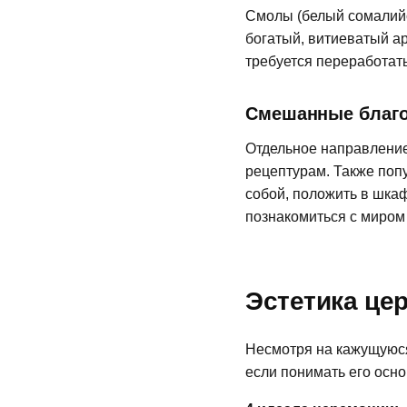
Смолы (белый сомалийс
богатый, витиеватый а
требуется переработать
Смешанные благо
Отдельное направление
рецептурам. Также поп
собой, положить в шка
познакомиться с миром
Эстетика цер
Несмотря на кажущуюся
если понимать его осно