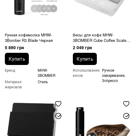
Ручная кофемолка MHW-
Весы для кофе MHW-
3Bomber R3 Blade Черная
3BOMBER Cube Coffee Scale
2.0 белые
5 890 грн
2 049 грн
Купить
Купить
Бренд
MHW-
Использование
Ручное
3BOMBER
весов
заваривание,
Эспрессо
Материал
Сталь
жерновов