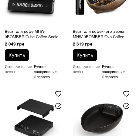
Весы для кофе MHW-
Весы для кофейного зерна
3BOMBER Cube Coffee Scale
MHW-3BOMBER Ovo Coffee
2.0 черные
Scale Set
2 049 грн
2 619 грн
Купить
Купить
Использование
Ручное
Использование
Ручное
весов
заваривание,
весов
заваривание,
Эспрессо
Эспрессо