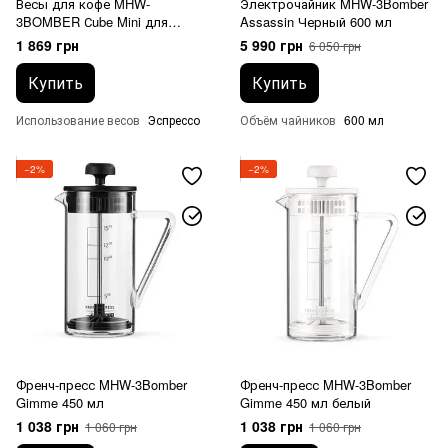
Весы для кофе MHW-
Электрочайник MHW-3Bomber
3BOMBER Сube Mini для
Assassin Черный 600 мл
эспрессо Черные
1 869 грн
5 990 грн
6 050 грн
Купить
Купить
Использование весов
Эспрессо
Объём чайников
600 мл
−2%
−2%
Френч-пресс MHW-3Bomber
Френч-пресс MHW-3Bomber
Gimme 450 мл
Gimme 450 мл белый
1 038 грн
1 038 грн
1 060 грн
1 060 грн