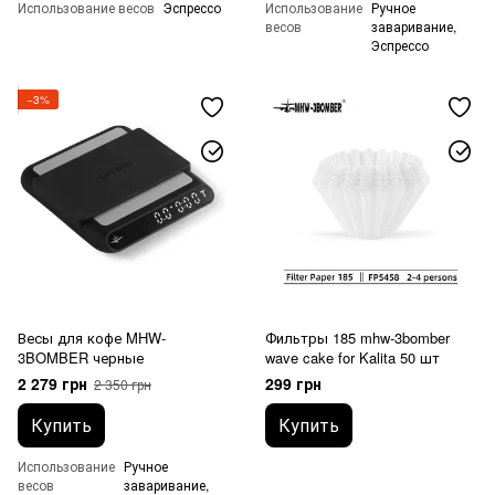
Использование весов
Эспрессо
Использование
Ручное
весов
заваривание,
Эспрессо
−3%
Весы для кофе MHW-
Фильтры 185 mhw-3bomber
3BOMBER черные
wave cake for Kalita 50 шт
2 279 грн
299 грн
2 350 грн
Купить
Купить
Использование
Ручное
весов
заваривание,