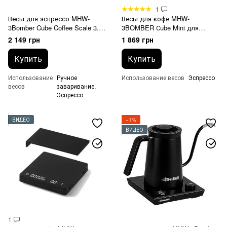
1
Весы для эспрессо MHW-
Весы для кофе MHW-
3Bomber Cube Coffee Scale 3.0
3BOMBER Сube Mini для
Micro
эспрессо Белые
2 149 грн
1 869 грн
Купить
Купить
Использование
Ручное
Использование весов
Эспрессо
весов
заваривание,
Эспрессо
ВИДЕО
−1%
ВИДЕО
1