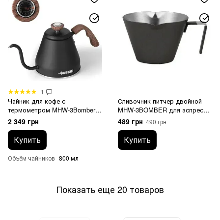
1
Чайник для кофе с
Сливочник питчер двойной
термометром MHW-3Bomber
MHW-3BOMBER для эспрессо
Coffee Outdoor Pot 800 мл
100 мл черный
2 349 грн
489 грн
490 грн
Купить
Купить
Объём чайников
800 мл
Показать еще 20 товаров