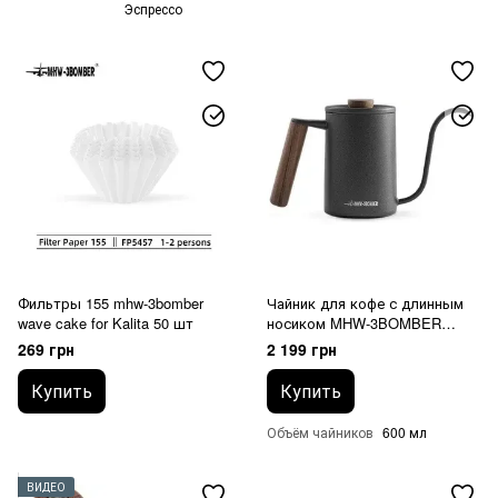
Эспрессо
Фильтры 155 mhw-3bomber
Чайник для кофе с длинным
wave cake for Kalita 50 шт
носиком MHW-3BOMBER
Planet 600 мл black
269 грн
2 199 грн
Купить
Купить
Объём чайников
600 мл
ВИДЕО