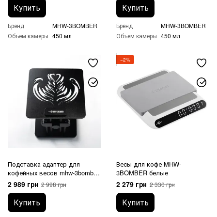
Купить
Купить
Бренд
MHW-3BOMBER
Бренд
MHW-3BOMBER
Объем камеры
450 мл
Объем камеры
450 мл
−2%
Подставка адаптер для
Весы для кофе MHW-
кофейных весов mhw-3bomber
3BOMBER белые
Coffee Scale Stand
2 989 грн
2 279 грн
2 998 грн
2 330 грн
Купить
Купить