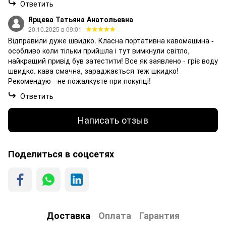
Ответить
Ярцева Татьяна Анатольевна
20.10.2025 в 09:01
Відправили дуже швидко. Класна портативна кавомашина -
особливо коли тільки прийшла і тут вимкнули світло,
найкращий привід був затестити! Все як заявлено - гріє воду
швидко. кава смачна, зараджається теж шкидко!
Рекомендую - не пожалкуєте при покупці!
Ответить
Написать отзыв
Поделиться в соцсетях
Доставка
Оплата
Гарантия