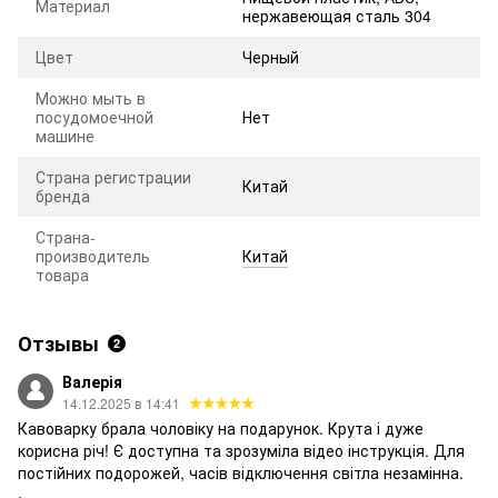
Материал
нержавеющая сталь 304
Цвет
Черный
Можно мыть в
посудомоечной
Нет
машине
Страна регистрации
Китай
бренда
Страна-
производитель
Китай
товара
Отзывы
2
Валерія
14.12.2025 в 14:41
Кавоварку брала чоловіку на подарунок. Крута і дуже
корисна річ! Є доступна та зрозуміла відео інструкція. Для
постійних подорожей, часів відключення світла незамінна.