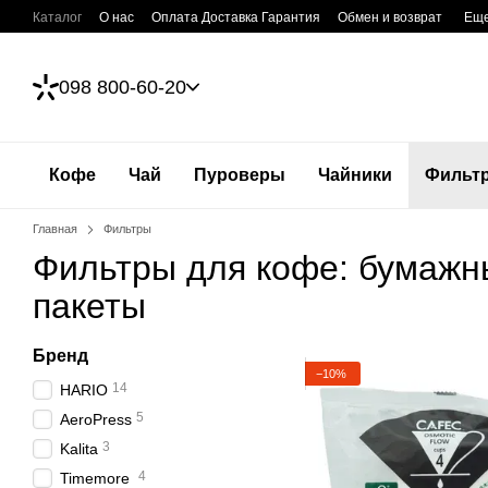
Перейти к основному контенту
Каталог
О нас
Оплата Доставка Гарантия
Обмен и возврат
Ещ
098 800-60-20
Кофе
Чай
Пуроверы
Чайники
Фильт
Главная
Фильтры
Фильтры для кофе: бумажн
пакеты
Бренд
−10%
14
HARIO
5
AeroPress
3
Kalita
4
Timemore