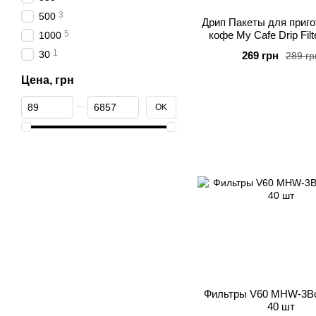
3
500
Дрип Пакеты для приг
5
кофе My Cafe Drip Filt
1000
1
30
269 грн
289 гр
Цена, грн
От Цена, грн
До Цена, грн
OK
Фильтры V60 MHW-3B
40 шт