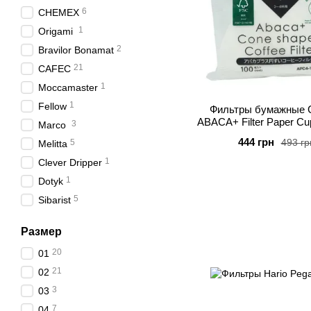
6
CHEMEX
1
Origami
2
Bravilor Bonamat
21
CAFEC
1
Moccamaster
1
Fellow
Фильтры бумажные
ABACA+ Filter Paper Cu
3
Marco
444 грн
493 гр
5
Melitta
1
Clever Dripper
1
Dotyk
5
Sibarist
11
MHW-3BOMBER
Размер
3
Bunn
20
01
1
Kaleido
21
02
2
Fetco
3
03
1
Papierfabrik
7
04