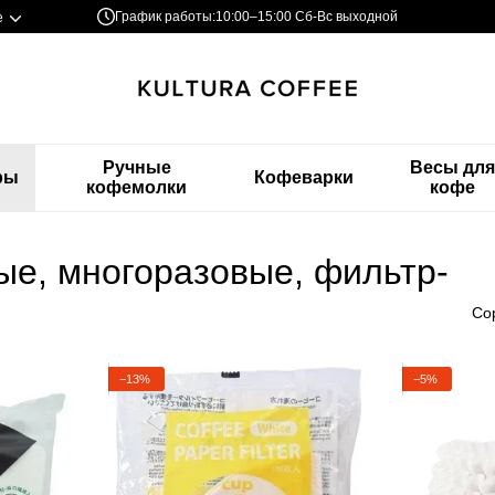
График работы:
10:00–15:00 Сб-Вс выходной
е
Ручные
Весы дл
ры
Кофеварки
кофемолки
кофе
ые, многоразовые, фильтр-
Со
−13%
−5%