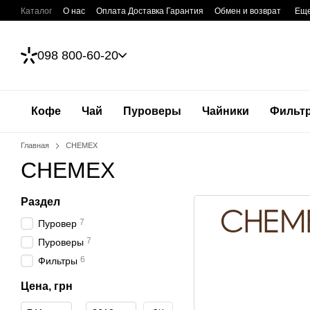
Перейти к основному контенту
Каталог
О нас
Оплата Доставка Гарантия
Обмен и возврат
Ещ
098 800-60-20
Кофе
Чай
Пуроверы
Чайники
Фильт
Главная
CHEMEX
CHEMEX
Раздел
7
Пуровер
7
Пуроверы
6
Фильтры
Цена, грн
От Цена, грн
До Цена, грн