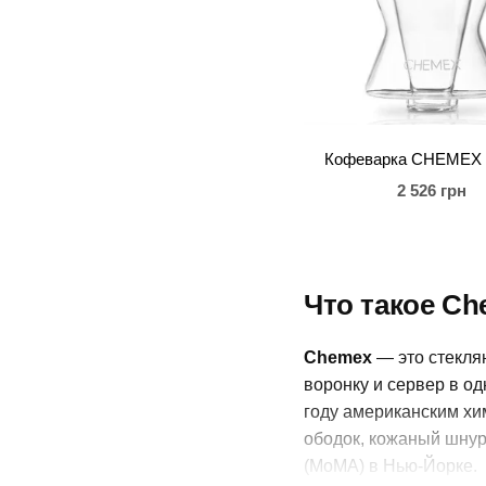
Кофеварка CHEMEX 
2 526 грн
Что такое Ch
Chemex
— это стекля
воронку и сервер в од
году американским х
ободок, кожаный шнур
(MoMA) в Нью-Йорке.