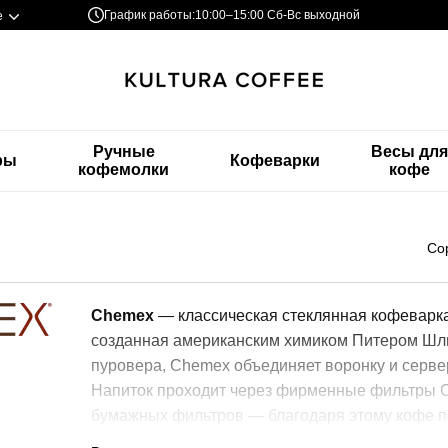
График работы:
10:00–15:00 Сб-Вс выходной
е
Ручные
Весы дл
ры
Кофеварки
кофемолки
кофе
Со
Chemex
— классическая стеклянная кофеварка 
созданная американским химиком Питером Шлю
пуровера, Chemex объединяет воронку и сервер
Напиток проходит через фирменные фильтры 
бумажных фильтров — благодаря этому кофе по
телу.