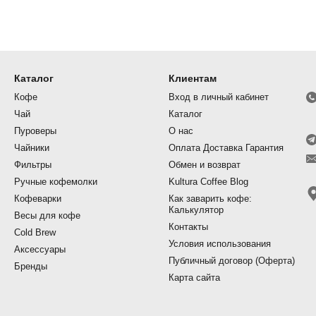
 Chemex — фирменные бумажные фильтры Chemex Bonded™
 для пуроверов, благодаря чему лучше задерживают мелки
е получается чище, прозрачнее по текстуре и мягче по телу
Каталог
Клиентам
аскрывает кофе светлой и средней обжарки — с выраженно
Кофе
Вход в личный кабинет
Чай
Каталог
ли вам нравится прозрачный вкус, как у фильтр-кофе в ко
Пуроверы
О нас
заваривания для дома.
Чайники
Оплата Доставка Гарантия
Фильтры
Обмен и возврат
Ручные кофемолки
Kultura Coffee Blog
ь Chemex выбрать
Кофеварки
Как заварить кофе:
Калькулятор
Весы для кофе
от того, сколько кофе вы обычно готовите за один раз и ка
Контакты
Cold Brew
имеют аутентичный деревянный ободок с кожаным шнурком
Условия использования
Аксессуары
Публичный договор (Оферта)
лее удобную для наливания.
Бренды
Карта сайта
АШКИ
ОБЪЁМ
РУЧКА
ФИЛЬТРЫ