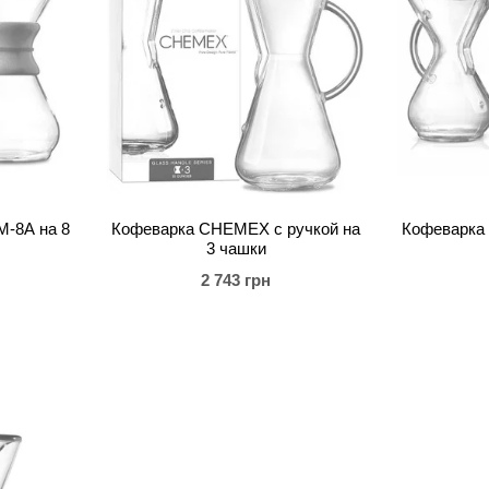
-8A на 8
Кофеварка CHEMEX с ручкой на
Кофеварка
3 чашки
2 743 грн