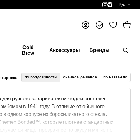
Рус
я
Cold
Аксессуары
Бренды
Brew
по популярности
сначала дешевле
по названию
ртировка:
для ручного заваривания методом pour-over,
мбомом в 1941 году. В отличие от обычного
 в одном корпусе из боросиликатного стекла.
Chemex Bonded™, которые плотнее стандартных
лучается чище, прозрачнее по вкусу и мягче по