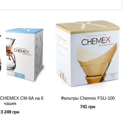
варки Chemex на 3, 6 и 8 чашек (классические и с
фирменных фильтров. Выбирайте модель под свой
nnex
A на 6 чашек
— самый универсальный вариант
рите
совместимые фильтры
под вашу модель
лей Chemex не взаимозаменяемы.
Мы проверяем
 отправкой — чтобы вы не заказали лишнее или
 CHEMEX CM-6A на 6
Фильтры Chemex FSU-100
чашек
741 грн
3 249 грн