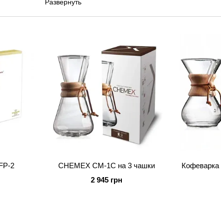
Развернуть
В каталоге Kultura Coffee — оригинальные кофе
ручкой), компактный
Funnex
и полная линейка 
сценарий:
Для 1–2 человек:
CM-1C на 3 чашки
или
Fu
Для дома, ежедневное заваривание:
CM-6
Для большой компании:
CM-8A на 8 чашек
Для стабильного результата:
сразу подбе
Фильтры для маленьких и больших моде
совместимость кофеварки и фильтров перед
несовместимое.
FP-2
CHEMEX CM-1C на 3 чашки
Кофеварка
2 945 грн