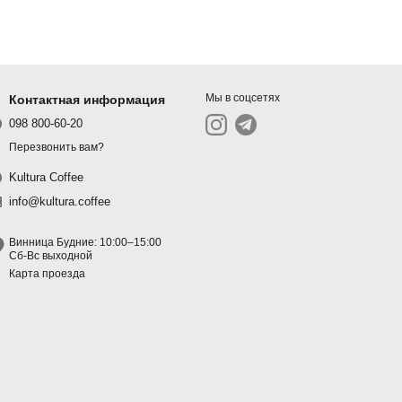
. Они плотнее большинства
е частицы и часть кофейных
 по сравнению с V60 или френч-
Мы в соцсетях
Контактная информация
й кислотностью, ароматом и
098 800-60-20
фейне, Chemex — один из самых
Перезвонить вам?
Kultura Coffee
info@kultura.coffee
Винница Будние: 10:00–15:00
Сб-Вс выходной
Карта проезда
кую ручку предпочитаете.
, модели с ручкой —
ЦЕНА