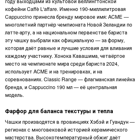
году выходцами из культовой веллингтонской
кофейни Caffè L'affare. Именно 190-миллилитровая
Cappuccino принесла бренду мировое имя: ACME —
многолетний партнёр чемпионата Новой Зеландии по
латте-арту, а на национальном первенстве бариста
эту чашку выбрали как официальную — за форму,
которая даёт равные и лучшие условия для вливания
каждому участнику. Хонока Кавашима, четвёртое
место на чемпионате мира среди бариста 2024,
использует ACME и на тренировках, и на
соревнованиях. Classic Range — флагманская линейка
бренда, и Cappuccino 190 мл — её центральная
модель.
Фарфор для баланса текстуры и тепла
Чашки производятся в провинциях Хэбэй и Гуандун —
регионах с многовековой историей керамического
мастерства. Высокотемпературный обжиг даёт