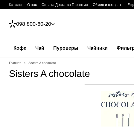
Перейти к основному контенту
Каталог
О нас
Оплата Доставка Гарантия
Обмен и возврат
Ещ
098 800-60-20
Кофе
Чай
Пуроверы
Чайники
Фильт
Главная
Sisters A chocolate
Sisters A chocolate