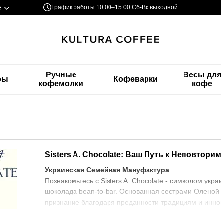
График работы:
10:00–15:00 Сб-Вс выходной
е
Ручные
Весы дл
ры
Кофеварки
кофемолки
кофе
Sisters A. Chocolate: Ваш Путь к Неповто
Украинская Семейная Мануфактура
Познакомьтесь с Sisters A. Chocolate - символом укр
шоколада bean-to-bar. Основанная сестрами Оленой
признание благодаря преданности традициям и инно
Философия Bean-to-Bar