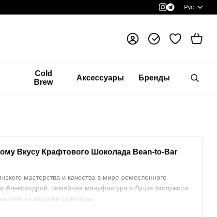
Рус
я
Cold
Аксессуары
Бренды
Brew
римому Вкусу Крафтового Шоколада
Bean-to-Bar
аинского мастерства и качества в мире ремесленного
 и Александрой, семейная мануфактура в Луцке заслужила
вациям в создании шоколада.