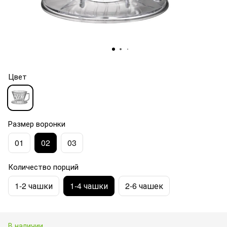
Цвет
Размер воронки
01
02
03
Количество порций
1-2 чашки
1-4 чашки
2-6 чашек
В наличии