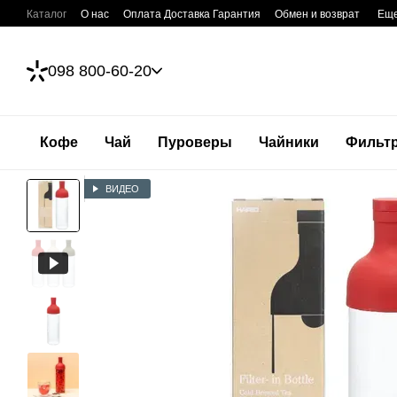
Перейти к основному контенту
Каталог
О нас
Оплата Доставка Гарантия
Обмен и возврат
Ещ
098 800-60-20
Кофе
Чай
Пуроверы
Чайники
Фильт
ВИДЕО