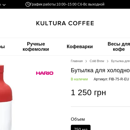
График работы:
10:00–15:00 Сб-Вс выходной
е
Ручные
Весы дл
ры
Кофеварки
кофемолки
кофе
Главная
Cold Brew
Бутылка для
Бутылка для холодно
В наличии
Артикул: FIB-75-R-EU
1 250 грн
Объем
750 мл