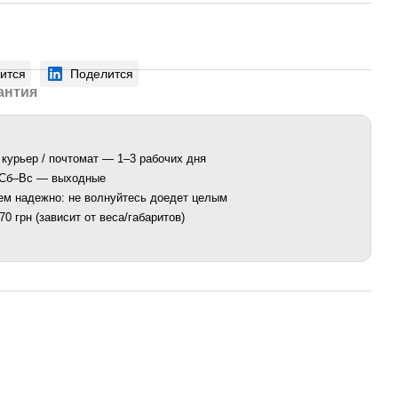
ится
Поделится
антия
 курьер / почтомат — 1–3 рабочих дня
. Сб–Вс — выходные
ем надежно: не волнуйтесь доедет целым
0 грн (зависит от веса/габаритов)