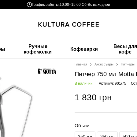
График работы:
10:00–15:00 Сб-Вс выходной
Ручные
Весы дл
ры
Кофеварки
кофемолки
кофе
Главная
Аксессуары
Питчеры
Питчер 750 мл Motta 
В наличии
Артикул: 901/75
Ост
1 830 грн
Объем
250 мл
350 мл
500 мл