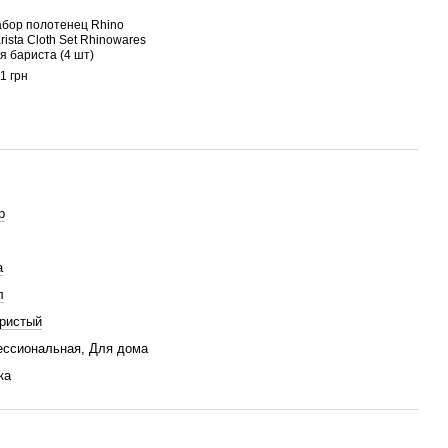
бор полотенец Rhino
Питч
rista Cloth Set Rhinowares
Milk 
я бариста (4 шт)
1 830
1 грн
4 
р
a
л
ристый
ссиональная, Для дома
ка