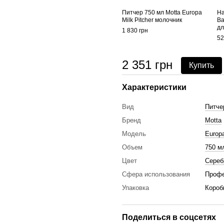
Питчер 750 мл Motta Europa
На
Milk Pitcher молочник
Ba
дл
1 830 грн
52
2 351 грн
Купить
Характеристики
Вид
Питче
Бренд
Motta
Модель
Europ
Объем
750 м
Цвет
Сереб
Сфера использования
Профе
Упаковка
Короб
Поделиться в соцсетях