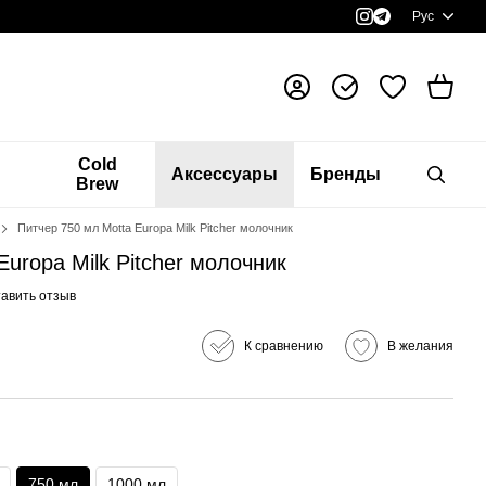
Рус
я
Cold
Аксессуары
Бренды
Brew
Питчер 750 мл Motta Europa Milk Pitcher молочник
Europa Milk Pitcher молочник
авить отзыв
К сравнению
В желания
750 мл
1000 мл