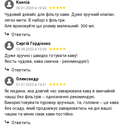
Ksenia
06.01.2025 в 19:42
Чудовий девайс для фільтр кави. Дуже зручний клапан,
легко мити. В наборі є фільтри.
Але враховуйте що розмір маленький- 300 мл.
Ответить
Сергій Гордієнко
03.08.2023 в 15:35
Дуже зручно і швидко готувати каву!
Якість чудова, кава смачна - рекомендую!)
Ответить
Олександр
01.07.2023 в 14:21
Як людина, яка довгий час заварювала каву в звичайній
чашці без фільтрів – однозначно рекомендую.
Використовувати пуровер зручніше, та, головне – це кава
без осаду, який продовжує заварюватись на дні вашої
чашки та міняє смак кави постійно.
Ответить