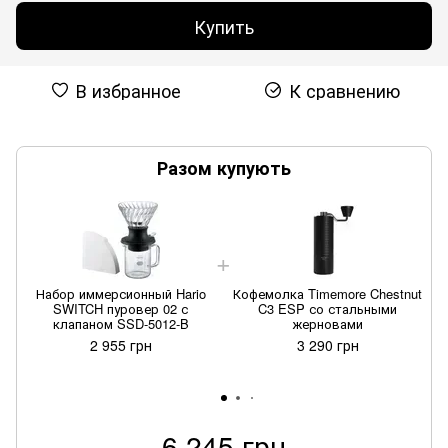
Купить
В избранное
К сравнению
Разом купують
Набор иммерсионный Hario
Кофемолка Timemore Chestnut
SWITCH пуровер 02 с
C3 ESP со стальными
клапаном SSD-5012-B
жерновами
2 955 грн
3 290 грн
6 245 грн