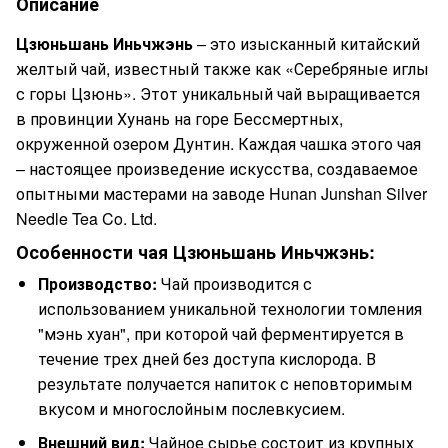
Описание
Цзюньшань Иньчжэнь
– это изысканный китайский
желтый чай, известный также как «Серебряные иглы
с горы Цзюнь». Этот уникальный чай выращивается
в провинции Хунань на горе Бессмертных,
окруженной озером Дунтин. Каждая чашка этого чая
– настоящее произведение искусства, создаваемое
опытными мастерами на заводе Hunan Junshan Silver
Needle Tea Co. Ltd.
Особенности чая Цзюньшань Иньчжэнь:
Производство:
Чай производится с
использованием уникальной технологии томления
"мэнь хуан", при которой чай ферментируется в
течение трех дней без доступа кислорода. В
результате получается напиток с неповторимым
вкусом и многослойным послевкусием.
Внешний вид:
Чайное сырье состоит из крупных