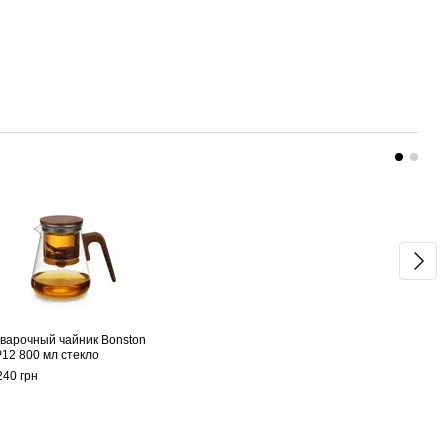
Раз
варочный чайник Bonston
Кита
12 800 мл стекло
Цзюн
Junsh
240 грн
1 040
1 