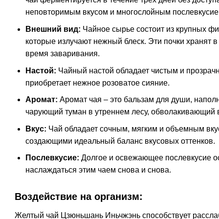
неповторимым вкусом и многослойным послевкусие
Внешний вид:
Чайное сырье состоит из крупных фи
которые излучают нежный блеск. Эти почки хранят в
время заваривания.
Настой:
Чайный настой обладает чистым и прозрач
приобретает нежное розоватое сияние.
Аромат:
Аромат чая – это бальзам для души, напо
чарующий туман в утреннем лесу, обволакивающий 
Вкус:
Чай обладает сочным, мягким и объемным вкус
создающими идеальный баланс вкусовых оттенков.
Послевкусие:
Долгое и освежающее послевкусие о
наслаждаться этим чаем снова и снова.
Воздействие на организм:
Желтый чай Цзюньшань Иньчжэнь способствует расслаб