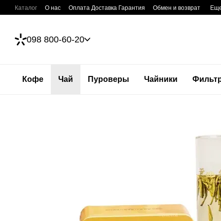
Перейти к основному контенту
Каталог
О нас
Оплата Доставка Гарантия
Обмен и возврат
Ещ
098 800-60-20
Кофе
Чай
Пуроверы
Чайники
Фильт