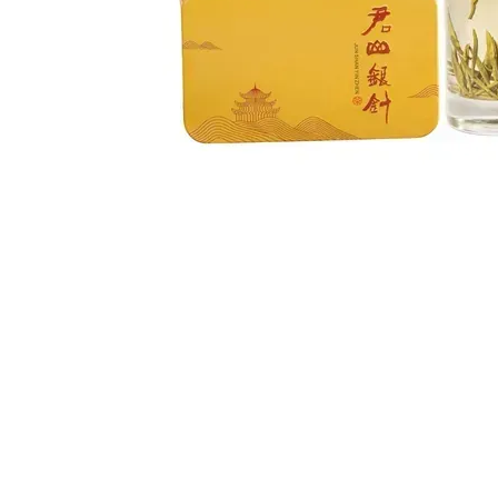
Разом купують
Китайский желтый чай
Чайник заварочный Гунфу
Цзюньшань Иньчжэнь
Kamjove K-201 500 мл
Junshan 32 г
590 грн
1 040 грн
1 630 грн
Купить