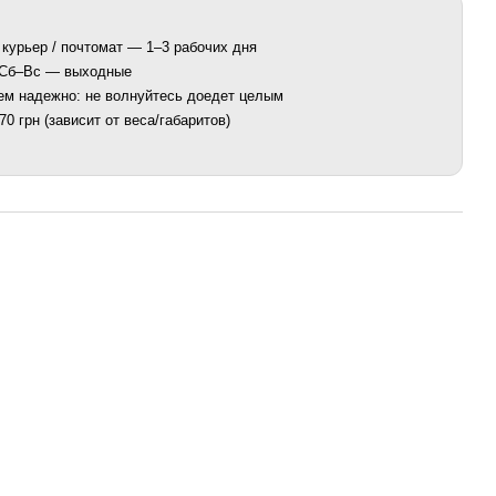
 курьер / почтомат — 1–3 рабочих дня
. Сб–Вс — выходные
ем надежно: не волнуйтесь доедет целым
0 грн (зависит от веса/габаритов)