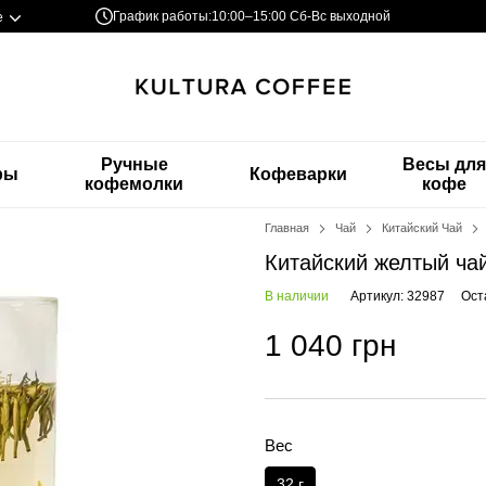
График работы:
10:00–15:00 Сб-Вс выходной
е
Ручные
Весы дл
ры
Кофеварки
кофемолки
кофе
Главная
Чай
Китайский Чай
Китайский желтый ча
В наличии
Артикул: 32987
Ост
1 040 грн
Вес
32 г