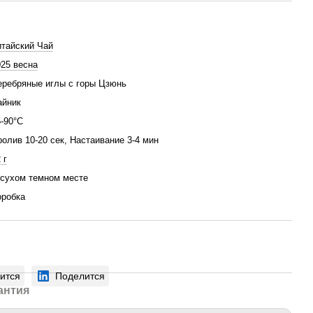
итайский Чай
025 весна
еребряные иглы с горы Цзюнь
айник
5-90°С
олив 10-20 сек, Настаивание 3-4 мин
 г
 сухом темном месте
оробка
ится
Поделится
антия