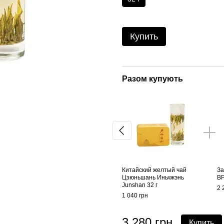
Купить
Разом купують
Китайский желтый чай
За
Цзюньшань Иньчжэнь
BP
Junshan 32 г
2 
1 040 грн
3 280 грн
Купить