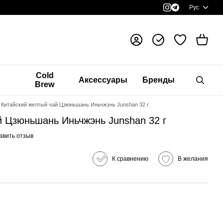
Рус
я
Cold
Аксессуары
Бренды
Brew
Китайский желтый чай Цзюньшань Иньчжэнь Junshan 32 г
й Цзюньшань Иньчжэнь Junshan 32 г
авить отзыв
К сравнению
В желания