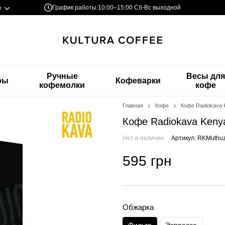
График работы:
10:00–15:00 Сб-Вс выходной
е
Ручные
Весы дл
ры
Кофеварки
кофемолки
кофе
Главная
Кофе
Кофе Radiokava K
Кофе Radiokava Kenya
Нет в наличии
Артикул: RKMuthu
595 грн
Обжарка