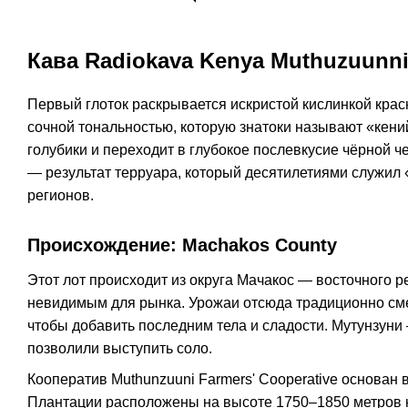
Кава Radiokava Kenya Muthuzuunn
Первый глоток раскрывается искристой кислинкой крас
сочной тональностью, которую знатоки называют «кени
голубики и переходит в глубокое послевкусие чёрной 
— результат терруара, который десятилетиями служил
регионов.
Происхождение: Machakos County
Этот лот происходит из округа Мачакос — восточного р
невидимым для рынка. Урожаи отсюда традиционно сме
чтобы добавить последним тела и сладости. Мутунзуни
позволили выступить соло.
Кооператив Muthunzuuni Farmers' Cooperative основан 
Плантации расположены на высоте 1750–1850 метров н