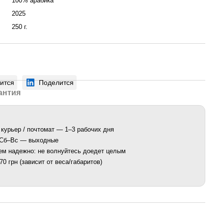
100% арабика
2025
250 г.
ится
Поделится
антия
 курьер / почтомат — 1–3 рабочих дня
. Сб–Вс — выходные
ем надежно: не волнуйтесь доедет целым
0 грн (зависит от веса/габаритов)