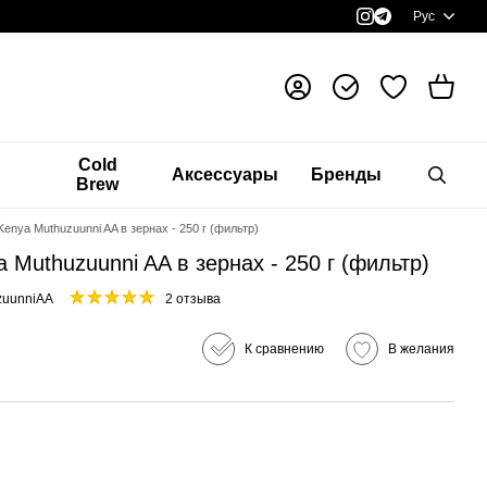
Рус
я
Cold
Аксессуары
Бренды
Brew
enya Muthuzuunni AA в зернах - 250 г (фильтр)
 Muthuzuunni AA в зернах - 250 г (фильтр)
zuunniAA
2 отзыва
К сравнению
В желания