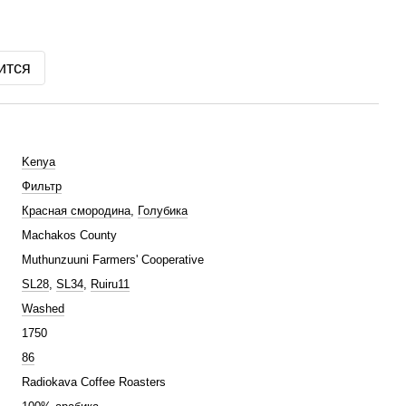
ится
Kenya
Фильтр
Красная смородина
,
Голубика
Machakos County
Muthunzuuni Farmers' Cooperative
SL28
,
SL34
,
Ruiru11
Washed
1750
86
Radiokava Coffee Roasters