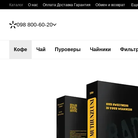
Перейти к основному контенту
Каталог
О нас
Оплата Доставка Гарантия
Обмен и возврат
Ещ
098 800-60-20
Кофе
Чай
Пуроверы
Чайники
Фильт