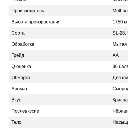
Производитель
Muthun
Высота произрастания
1750 м
Сорта
SL-28, 
Обработка
Мытая 
Грейд
AA
Q-оценка
86 бал
Обжарка
Для фи
Аромат
Сморо
Вкус
Красна
Послевкусие
Чёрная
Тело
Насыщ