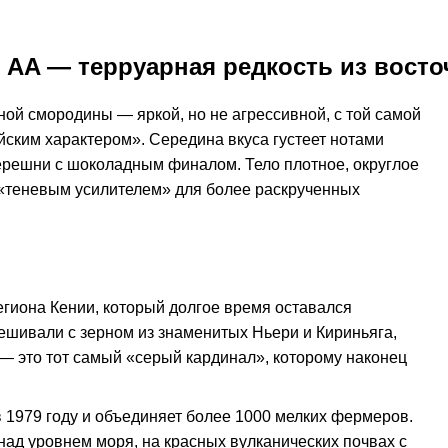
i AA — терруарная редкость из вост
ной смородины — яркой, но не агрессивной, с той самой
йским характером». Середина вкуса густеет нотами
черешни с шоколадным финалом. Тело плотное, округлое
 «теневым усилителем» для более раскрученных
егиона Кении, который долгое время оставался
шивали с зерном из знаменитых Ньери и Кириньяга,
 — это тот самый «серый кардинал», которому наконец
в 1979 году и объединяет более 1000 мелких фермеров.
ад уровнем моря, на красных вулканических почвах с