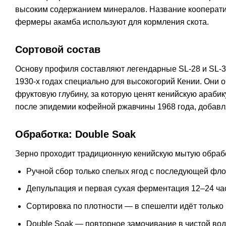
высоким содержанием минералов. Название кооператив
фермеры акамба используют для кормления скота.
Сортовой состав
Основу профиля составляют легендарные SL-28 и SL-34 —
1930-х годах специально для высокогорий Кении. Они 
фруктовую глубину, за которую ценят кенийскую арабик
после эпидемии кофейной ржавчины 1968 года, добавл
Обработка: Double Soak
Зерно проходит традиционную кенийскую мытую обраб
Ручной сбор только спелых ягод с последующей фл
Депульпация и первая сухая ферментация 12–24 ча
Сортировка по плотности — в спешелти идёт только
Double Soak — повторное замочивание в чистой воде