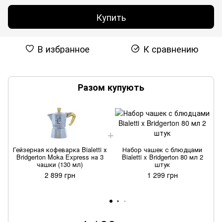
Купить
В избранное
К сравнению
Разом купують
Гейзерная кофеварка Bialetti х
Набор чашек с блюдцами
Г
Bridgerton Moka Express на 3
Bialetti x Bridgerton 80 мл 2
чашки (130 мл)
штук
2 899 грн
1 299 грн