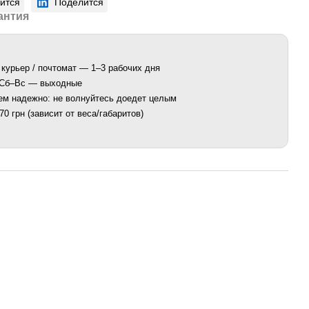
ится
Поделится
антия
 курьер / почтомат — 1–3 рабочих дня
. Сб–Вс — выходные
ем надежно: не волнуйтесь доедет целым
0 грн (зависит от веса/габаритов)