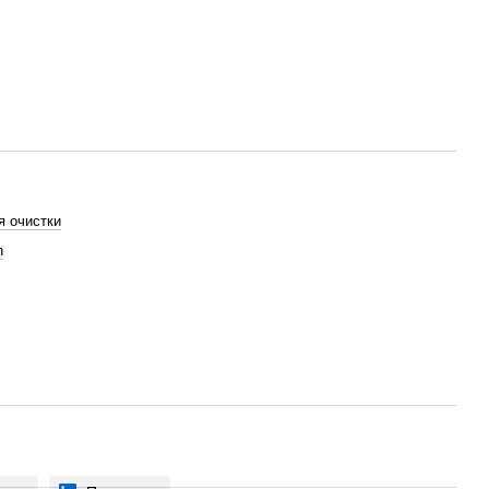
я очистки
n