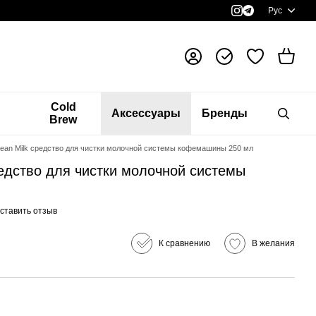
Рус
я
Cold
Аксессуары
Бренды
Brew
Clean Milk средство для чистки молочной системы кофемашины 250 мл
средство для чистки молочной системы
ставить отзыв
К сравнению
В желания