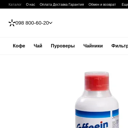
Перейти к основному контенту
Каталог
О нас
Оплата Доставка Гарантия
Обмен и возврат
Ещ
098 800-60-20
Кофе
Чай
Пуроверы
Чайники
Фильт