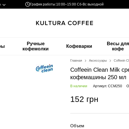
График работы:
10:00–15:00 Сб-Вс выходной
е
Ручные
Весы дл
ры
Кофеварки
кофемолки
кофе
Главная
Аксессуары
Coffeein 
Coffeein Clean Milk 
кофемашины 250 мл
В наличии
Артикул: CCM250
О
152 грн
Объем