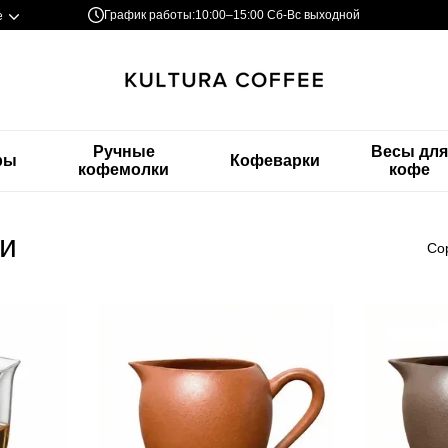
График работы:
10:00–15:00 Сб-Вс выходной
е
Ручные
Весы дл
ры
Кофеварки
кофемолки
кофе
и
Со