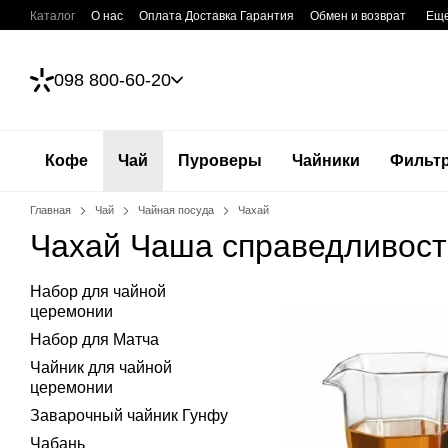
Перейти к основному контенту
Каталог
О нас
Оплата Доставка Гарантия
Обмен и возврат
Ещ
098 800-60-20
Кофе
Чай
Пуроверы
Чайники
Фильт
Главная
Чай
Чайная посуда
Чахай
Чахай Чаша справедливост
Набор для чайной
церемонии
Набор для Матча
Чайник для чайной
церемонии
Заварочный чайник Гунфу
Чабань