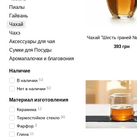
Пиалы
Гайвань
Чахай
Чахэ
Чахай "Шесть граней №
Аксессуары для чая
393 грн
Сумки для Посуды
Аромапалочки и благовония
Наличие
53
В наличии
62
Нет в наличии
Материал изготовления
12
Керамика
90
Термостойкое стекло
3
Фарфор
11
Глина