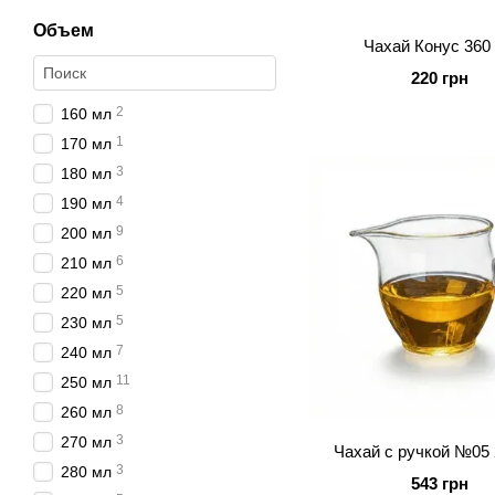
Объем
Чахай Конус 360
220 грн
2
160 мл
1
170 мл
3
180 мл
4
190 мл
9
200 мл
6
210 мл
5
220 мл
5
230 мл
7
240 мл
11
250 мл
8
260 мл
3
270 мл
Чахай с ручкой №05 
3
280 мл
543 грн