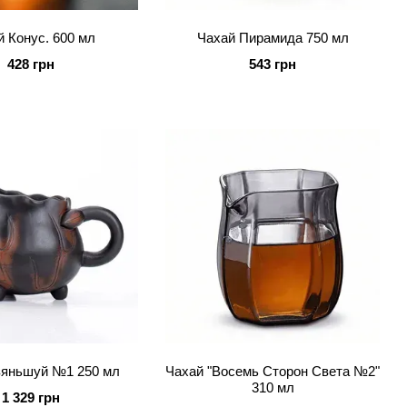
й Конус. 600 мл
Чахай Пирамида 750 мл
428 грн
543 грн
зяньшуй №1 250 мл
Чахай "Восемь Сторон Света №2"
310 мл
1 329 грн