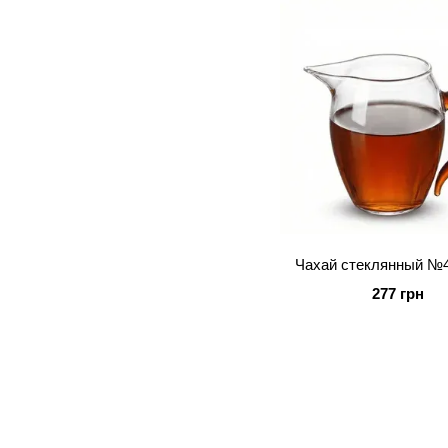
1
750 мл
1
780 мл
Чахай стеклянный №4
277 грн