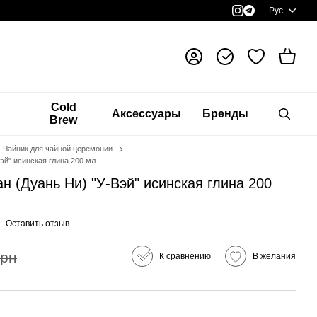
Рус
я
Cold
Аксессуары
Бренды
Brew
Чайник для чайной церемонии
эй" исинская глина 200 мл
 (Дуань Ни) "У-Вэй" исинская глина 200
Оставить отзыв
грн
К сравнению
В желания