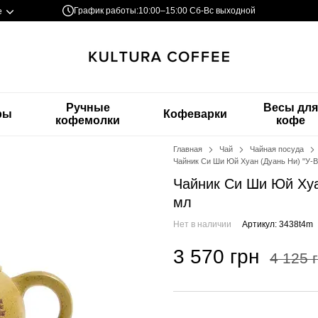
График работы:
10:00–15:00 Сб-Вс выходной
е
Ручные
Весы дл
ры
Кофеварки
кофемолки
кофе
Главная
Чай
Чайная посуда
Чайник Си Ши Юй Хуан (Дуань Ни) "У-В
Чайник Си Ши Юй Хуан
мл
Нет в наличии
Артикул: 3438t4m
3 570 грн
4 125 