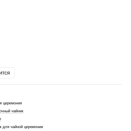
ится
я церемония
очный чайник
л
к для чайной церемонии