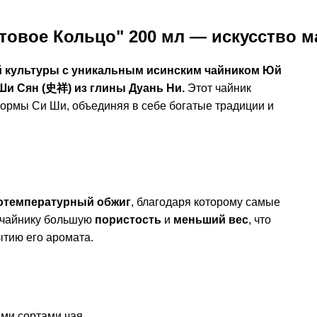
товое Кольцо" 200 мл — искусство м
й культуры с уникальным исинским чайником Юй
и Сян (史祥) из глины Дуань Ни.
Этот чайник
формы Си Ши, объединяя в себе богатые традиции и
отемпературный обжиг
, благодаря которому самые
о чайнику большую
пористость
и
меньший вес
, что
ытию его аромата.
ми сортами чая.