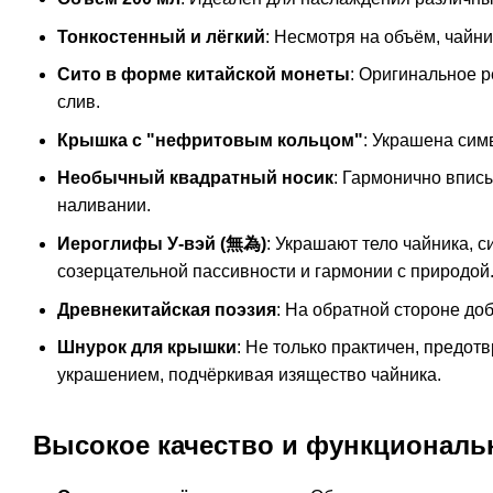
Тонкостенный и лёгкий
: Несмотря на объём, чайни
Сито в форме китайской монеты
: Оригинальное 
слив.
Крышка с "нефритовым кольцом"
: Украшена си
Необычный квадратный носик
: Гармонично впис
наливании.
Иероглифы У-вэй (無為)
: Украшают тело чайника, 
созерцательной пассивности и гармонии с природой
Древнекитайская поэзия
: На обратной стороне до
Шнурок для крышки
: Не только практичен, предот
украшением, подчёркивая изящество чайника.
Высокое качество и функциональ