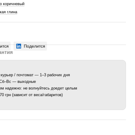
о коричневый
кая глина
ится
Поделится
антия
 курьер / почтомат — 1–3 рабочих дня
. Сб–Вс — выходные
ем надежно: не волнуйтесь доедет целым
0 грн (зависит от веса/габаритов)