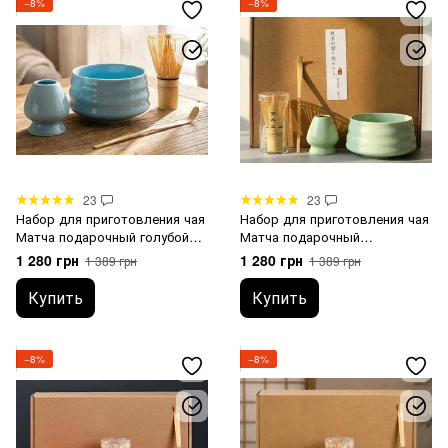
−8%
−8%
23
23
Набор для приготовления чая
Набор для приготовления чая
Матча подарочный голубой
Матча подарочный
глянцевый 500 мл
салатовый глянцевый 500 мл
1 280 грн
1 280 грн
1 389 грн
1 389 грн
Купить
Купить
−8%
−8%