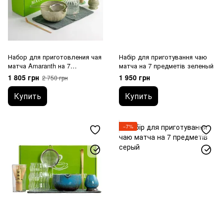
Набор для приготовления чая
Набір для приготування чаю
матча Amaranth на 7
матча на 7 предметів зеленый
предметов
1 805 грн
1 950 грн
2 750 грн
Купить
Купить
−7%