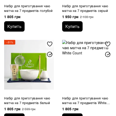
Набір для приготування чаю
Набір для приготування чаю
матча на 7 предметів голубой
матча на 7 предметів серый
1 805 грн
1 950 грн
2 108 грн
Купить
Купить
−31%
Набір для приготування чаю
Набір для приготування чаю
матча на 7 предметів белый
матча на 7 предметів White
Сount
1 805 грн
1 805 грн
2 599 грн