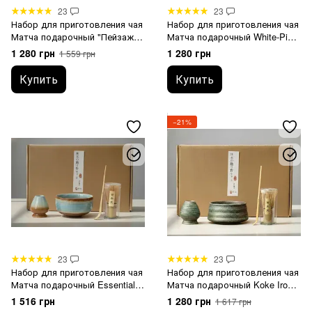
23
23
Набор для приготовления чая
Набор для приготовления чая
Матча подарочный "Пейзаж"
Матча подарочный White-Pink
500 мл
500 мл
1 280 грн
1 280 грн
1 559 грн
Купить
Купить
−21%
23
23
Набор для приготовления чая
Набор для приготовления чая
Матча подарочный Essentials
Матча подарочный Koke Iro
Set 500 мл
500 мл
1 516 грн
1 280 грн
1 617 грн