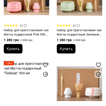
23
23
Набор для приготовления чая
Набор для приготовления чая
Матча подарочный Pink 500
Матча подарочный Зеленый
мл
глянцевый 500 мл
1 280 грн
1 280 грн
1 389 грн
1 389 грн
Купить
Купить
−18%