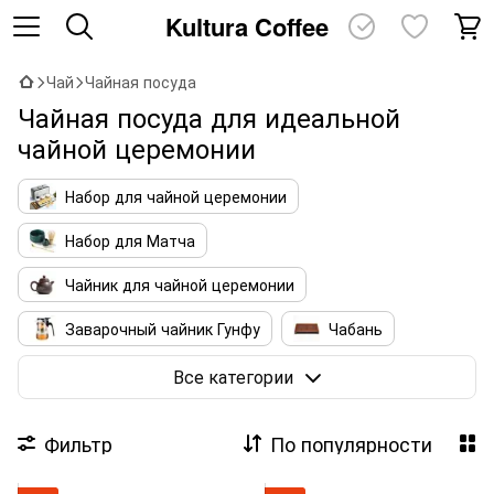
Kultura Coffee
Чай
Чайная посуда
Чайная посуда для идеальной
чайной церемонии
Набор для чайной церемонии
Набор для Матча
Чайник для чайной церемонии
Заварочный чайник Гунфу
Чабань
Пиалы
Гайвань
Чахай
Чахэ
Все категории
Аксессуары для чая
Сумки для Посуды
Фильтр
По популярности
Аромапалочки и благовония